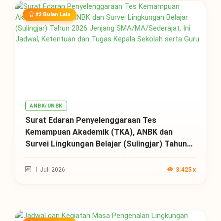
#2 Bulan Lalu
ANBK/UNBK
Surat Edaran Penyelenggaraan Tes
Kemampuan Akademik (TKA), ANBK dan
Survei Lingkungan Belajar (Sulingjar) Tahun
2026 Jenjang SMA/MA/Sederajat, Ini Jadwal,
Ketentuan dan Tugas Kepala Sekolah serta
1 Juli 2026
3.425 x
Guru