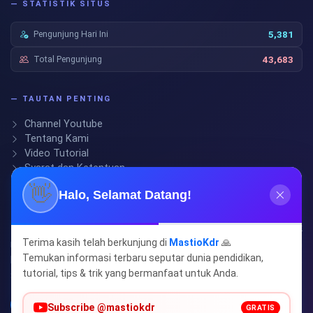
— STATISTIK SITUS
Pengunjung Hari Ini
5,381
Total Pengunjung
43,683
— TAUTAN PENTING
Channel Youtube
Tentang Kami
Video Tutorial
Syarat dan Ketentuan
👋
Halo, Selamat Datang!
— IKUTI KAMI
Temukan berbagai Informasi Terbaru, Tutorial, Tips dan Trik
Terima kasih telah berkunjung di
MastioKdr
🙏
menarik seputar Dunia Pendidikan, Hoby dan lain-lain. Jangan
Temukan informasi terbaru seputar dunia pendidikan,
lupa ikuti juga di Channel Youtube MasTio Kdr, Klik Tombol Like,
tutorial, tips & trik yang bermanfaat untuk Anda.
Subscribe, dan Berikan Komentarmu.
Subscribe @mastiokdr
GRATIS