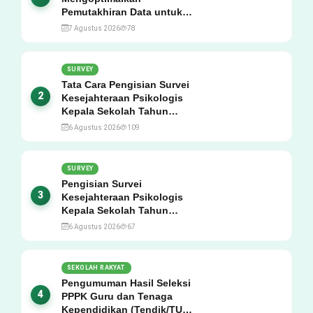
Pemutakhiran Data untuk
Rapor Pendidikan Tahun
7 Agustus 2026
78
2026, Ini Jadwal, Materi,
Narasumber, dan Link
Mengikutinya!
SURVEY
Tata Cara Pengisian Survei
2
Kesejahteraan Psikologis
Kepala Sekolah Tahun
2026, Lengkap Link Resmi,
6 Agustus 2026
109
Jadwal, Panduan, dan Hal
yang Wajib Diperhatikan!
SURVEY
Pengisian Survei
3
Kesejahteraan Psikologis
Kepala Sekolah Tahun
2026, Ini Jadwal, Link
6 Agustus 2026
67
Resmi, Cara Pengisian, dan
Ketentuan Lengkapnya!
SEKOLAH RAKYAT
Pengumuman Hasil Seleksi
4
PPPK Guru dan Tenaga
Kependidikan (Tendik/TU)