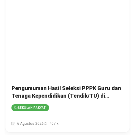
Pengumuman Hasil Seleksi PPPK Guru dan
Tenaga Kependidikan (Tendik/TU) di
Sekolah Rakyat Tahun 2026 Lingkungan
SEKOLAH RAKYAT
Kementerian Sosial RI, Ini Daftar Nama
Peserta yang Lolos!
6 Agustus 2026
407 x