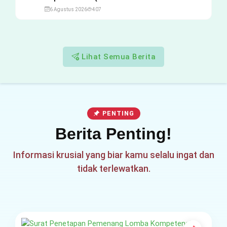
di Sekolah Rakyat Tahun
6 Agustus 2026
407
2026 Lingkungan
Kementerian Sosial RI, Ini
Daftar Nama Peserta yang
Lolos!
Lihat Semua Berita
PENTING
Berita Penting!
Informasi krusial yang biar kamu selalu ingat dan
tidak terlewatkan.