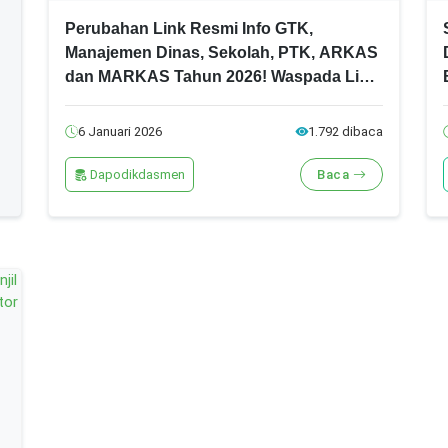
Perubahan Link Resmi Info GTK,
Manajemen Dinas, Sekolah, PTK, ARKAS
dan MARKAS Tahun 2026! Waspada Link
Palsu!
6 Januari 2026
1.792 dibaca
Dapodikdasmen
Baca