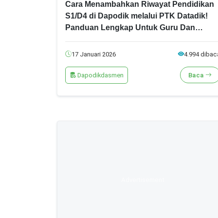
Cara Menambahkan Riwayat Pendidikan
S1/D4 di Dapodik melalui PTK Datadik!
Panduan Lengkap Untuk Guru Dan
Operator Dapodik
17 Januari 2026
4.994 dibac
Dapodikdasmen
Baca
Advertisement