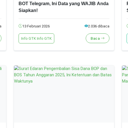
BOT Telegram, Ini Data yang WAJIB Anda
Siapkan!
a
13 Februari 2026
2.036 dibaca
Info GTK Info GTK
Baca