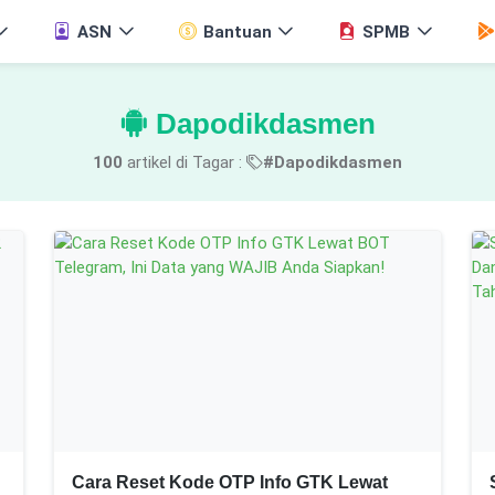
ASN
Bantuan
SPMB
Dapodikdasmen
100
artikel di Tagar :
#Dapodikdasmen
Cara Reset Kode OTP Info GTK Lewat