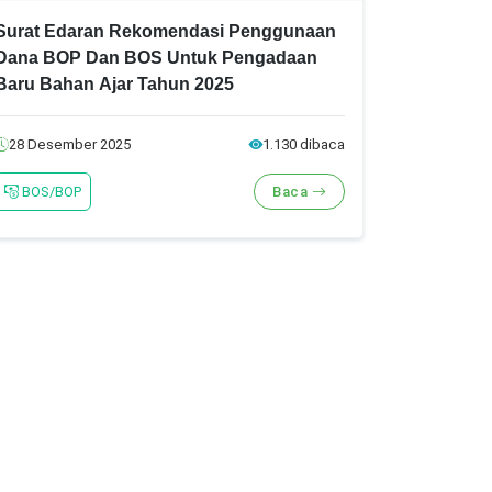
Surat Edaran Rekomendasi Penggunaan
Dana BOP Dan BOS Untuk Pengadaan
Baru Bahan Ajar Tahun 2025
28 Desember 2025
1.130 dibaca
BOS/BOP
Baca