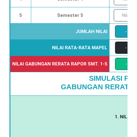
5
Semester 5
JUMLAH NILAI
-
NILAI RATA-RATA MAPEL
-
NILAI GABUNGAN RERATA RAPOR SMT. 1-5
-
SIMULASI PE
GABUNGAN RERATA R
1. NILAI