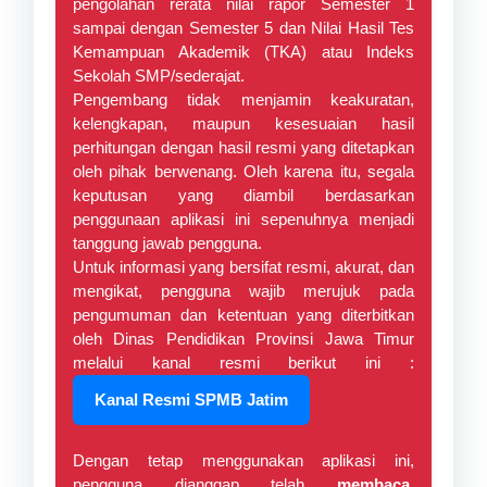
pengolahan rerata nilai rapor Semester 1
sampai dengan Semester 5 dan Nilai Hasil Tes
Kemampuan Akademik (TKA) atau Indeks
Sekolah SMP/sederajat.
Pengembang tidak menjamin keakuratan,
kelengkapan, maupun kesesuaian hasil
perhitungan dengan hasil resmi yang ditetapkan
oleh pihak berwenang. Oleh karena itu, segala
keputusan yang diambil berdasarkan
penggunaan aplikasi ini sepenuhnya menjadi
tanggung jawab pengguna.
Untuk informasi yang bersifat resmi, akurat, dan
mengikat, pengguna wajib merujuk pada
pengumuman dan ketentuan yang diterbitkan
oleh Dinas Pendidikan Provinsi Jawa Timur
melalui kanal resmi berikut ini :
Kanal Resmi SPMB Jatim
Dengan tetap menggunakan aplikasi ini,
pengguna dianggap telah
membaca,