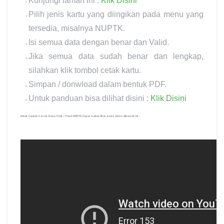
Kunjungi laman ini :
Klik Disini
Pilih jenis kartu yang diingikan pada menu yang
tersedia, misalnya NUPTK.
Isi semua data dengan benar dan Valid.
Jika semua data sudah benar dan lengkap,
silahkan klik tombol cetak kartu.
Simpan / donwload dalam bentuk PDF.
Untuk panduan bisa dilihat disini :
Klik Disini
Untuk Contoh Cetak Kartu Fisik / Hard NUPTK Dapat kalian lihat pada video dibawah ini :