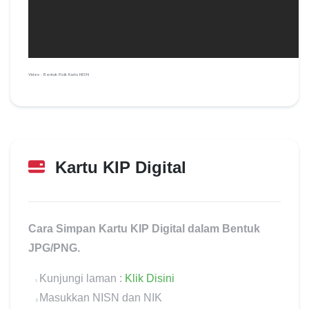
Video : Bentuk Fisik Kartu NISN
Kartu KIP Digital
Update terakhir:
10 Desember 2022
Cara Simpan Kartu KIP Digital dalam Bentuk
JPG/PNG.
Kunjungi laman :
Klik Disini
Masukkan NISN dan NIK