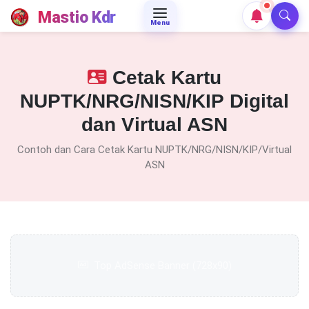
Mastio Kdr
Menu
Cetak Kartu
NUPTK/NRG/NISN/KIP Digital
dan Virtual ASN
Contoh dan Cara Cetak Kartu NUPTK/NRG/NISN/KIP/Virtual
ASN
Top AdSense Banner (728x90)