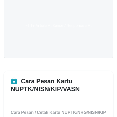
In-Article AdSense / Responsive Ad
Cara Pesan Kartu
NUPTK/NISN/KIP/VASN
Update terakhir:
28 November 2023
Cara Pesan / Cetak Kartu NUPTK/NRG/NISN/KIP