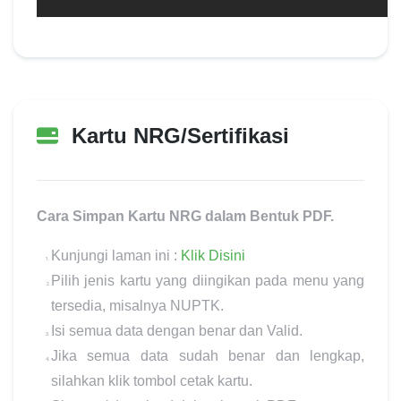
Kartu NRG/Sertifikasi
Update terakhir:
10 Desember 2022
Cara Simpan Kartu NRG dalam Bentuk PDF.
Kunjungi laman ini :
Klik Disini
Pilih jenis kartu yang diingikan pada menu yang
tersedia, misalnya NUPTK.
Isi semua data dengan benar dan Valid.
Jika semua data sudah benar dan lengkap,
silahkan klik tombol cetak kartu.