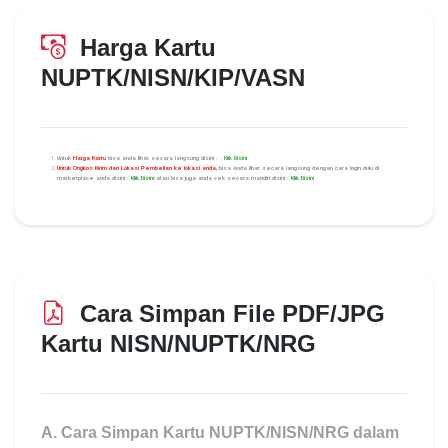
Harga Kartu
NUPTK/NISN/KIP/VASN
Update terakhir:
28 November 2023
Untuk
Harga Kartu
bisa anda lihat secara langsung disini : :
Klik Disini
Untuk
Ongkos Kirim dari Lokasi Pembelian ke lokasi anda,
bisa Anda lihat secara langsung dengan cara login dulu di
marketplace anda disini :
Klik Disini
atau bisa juga anda cek secara mandiri disini :
Klik Disini
Cara Simpan File PDF/JPG
Kartu NISN/NUPTK/NRG
Update terakhir:
28 November 2023
A. Cara Simpan Kartu NUPTK/NISN/NRG dalam