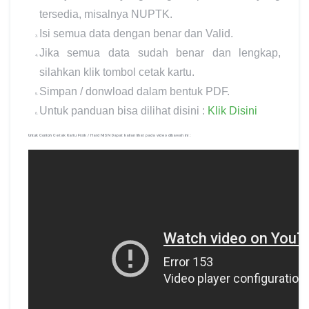
tersedia, misalnya NUPTK.
Isi semua data dengan benar dan Valid.
Jika semua data sudah benar dan lengkap,
silahkan klik tombol cetak kartu.
Simpan / donwload dalam bentuk PDF.
Untuk panduan bisa dilihat disini :
Klik Disini
Untuk Contoh Cetak Kartu Fisik / Hard NISN Dapat kalian lihat pada video dibawah ini :