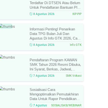
Terdaftar Di DTSEN Atau Belum
Untuk Pendaftaran Bantuan PIP
Tahun 2026/2027, Ini Cara Cek
8 Agustus 2026
KIP-PIP
Dan Syarat Perubahan Desil!
Baru
Informasi Penting! Penarikan
Data TPG Bulan Juli Dan
Agustus Di Info GTK 2026, Catat
Tanggalnya! SKTP Belum Terbit
8 Agustus 2026
Info GTK
Januari–Juni, Ini Prosesnya!
Pendaftaran Program KAWAN
SMK Tahun 2026 Resmi Dibuka,
Ini Syarat, Berkas, Jadwal,
Batas Waktu, Dan Cara
7 Agustus 2026
SMK Vokasi
Pendaftarannya!
Sosialisasi Cara
Mengoptimalkan Pemutakhiran
Data Untuk Rapor Pendidikan
Tahun 2026, Ini Jadwal, Materi,
7 Agustus
SOSIALISASI/WEBINAR
Narasumber, Dan Link