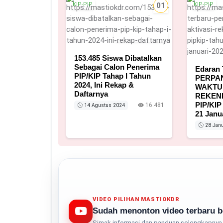
KIP-PIP
01
KIP-PIP
14 Agustus 2024
153.485 Siswa Dibatalkan
Sebagai Calon Penerima
Edaran 
PIP/KIP Tahap I Tahun
PERPA
2024, Ini Rekap &
WAKTU 
Daftarnya
REKENI
PIP/KIP
16.481
14 Agustus 2024
21 Janu
28 Janu
VIDEO PILIHAN MASTIOKDR
Sudah menonton video terbaru b
Simak informasi dan panduan selengkapnya 