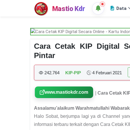
Mastio Kdr
Data
Cara Cetak KIP Digital S
Pintar
242.764
KIP-PIP
4 Februari 2021
www.mastiokdr.com
|
Cara Cetak KIP
Assalamu’alaikum Warahmatullahi Wabarak
Halo Sobat, berjumpa lagi ya di Channel ya
informasi terbaru terkait dengan Cara Cetak KIP