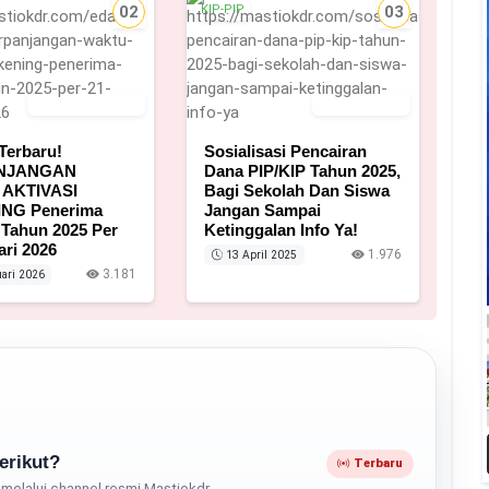
02
KIP-PIP
03
28 Januari 2026
13 April 2025
Terbaru!
Sosialisasi Pencairan
NJANGAN
Dana PIP/KIP Tahun 2025,
AKTIVASI
Bagi Sekolah Dan Siswa
NG Penerima
Jangan Sampai
 Tahun 2025 Per
Ketinggalan Info Ya!
ari 2026
1.976
13 April 2025
3.181
ari 2026
erikut?
Terbaru
melalui channel resmi Mastiokdr.