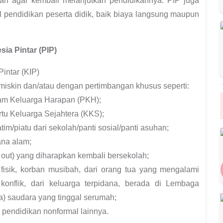
ah agar kembali melanjutkan pendidikannya. PIP juga
 pendidikan peserta didik, baik biaya langsung maupun
ia Pintar (PIP)
intar (KIP)
n miskin dan/atau dengan pertimbangan khusus seperti:
gram Keluarga Harapan (PKH);
tu Keluarga Sejahtera (KKS);
tim/piatu dari sekolah/panti sosial/panti asuhan;
ana alam;
 out) yang diharapkan kembali bersekolah;
fisik, korban musibah, dari orang tua yang mengalami
onflik, dari keluarga terpidana, berada di Lembaga
ga) saudara yang tinggal serumah;
 pendidikan nonformal lainnya.