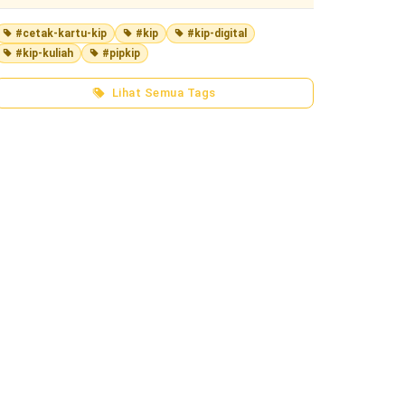
#cetak-kartu-kip
#kip
#kip-digital
#kip-kuliah
#pipkip
Lihat Semua Tags