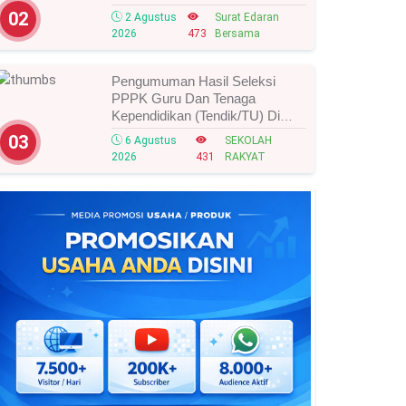
Tahun 2026, Ini Strategi Dan
02
2 Agustus
Surat Edaran
Alurnya
2026
473
Bersama
Pengumuman Hasil Seleksi
PPPK Guru Dan Tenaga
Kependidikan (Tendik/TU) Di
Sekolah Rakyat Tahun 2026
03
6 Agustus
SEKOLAH
Lingkungan Kementerian Sosial
2026
431
RAKYAT
RI, Ini Daftar Nama Peserta
Yang Lolos!