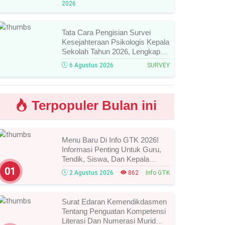
2026
Mengikutinya!
Tata Cara Pengisian Survei
Kesejahteraan Psikologis Kepala
Sekolah Tahun 2026, Lengkap
Link Resmi, Jadwal, Panduan,
6 Agustus 2026
SURVEY
Dan Hal Yang Wajib
Diperhatikan!
Terpopuler Bulan ini
Menu Baru Di Info GTK 2026!
Informasi Penting Untuk Guru,
Tendik, Siswa, Dan Kepala
Sekolah, Segera Cek Ini Batas
01
2 Agustus 2026
862
Info GTK
Waktunya!
Surat Edaran Kemendikdasmen
Tentang Penguatan Kompetensi
Literasi Dan Numerasi Murid