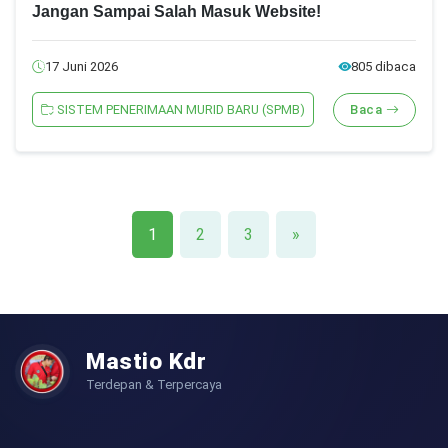
Jangan Sampai Salah Masuk Website!
17 Juni 2026
805 dibaca
SISTEM PENERIMAAN MURID BARU (SPMB)
Baca
1
2
3
»
Mastio Kdr
Terdepan & Terpercaya