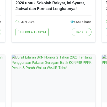
2026 untuk Sekolah Rakyat, Ini Syarat,
Jadwal dan Formasi Lengkapnya!
a
3 Juni 2026
4.643 dibaca
SEKOLAH RAKYAT
Baca