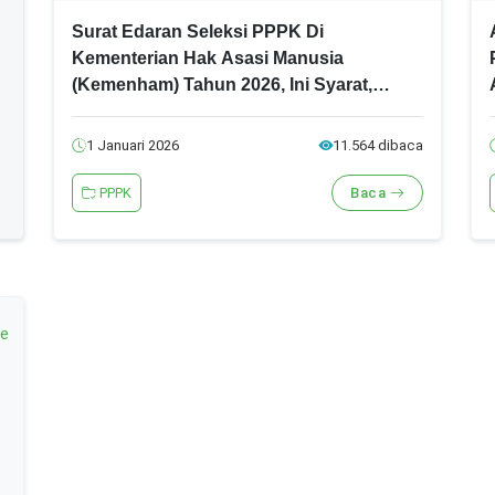
Surat Edaran Seleksi PPPK Di
Kementerian Hak Asasi Manusia
(Kemenham) Tahun 2026, Ini Syarat,
Kuota dan Rincian Formasinya!
1 Januari 2026
11.564 dibaca
PPPK
Baca