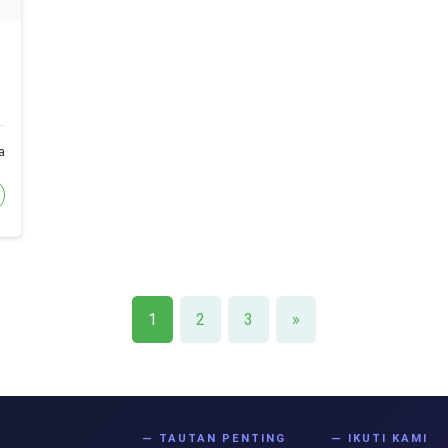
a
1
2
3
»
S
— TAUTAN PENTING
— IKUTI KAMI