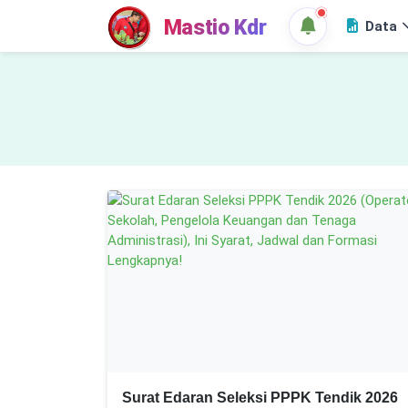
Mastio Kdr
Data
Surat Edaran Seleksi PPPK Tendik 2026