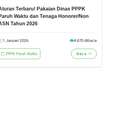
Aturan Terbaru! Pakaian Dinas PPPK
Paruh Waktu dan Tenaga Honorer/Non
ASN Tahun 2026
1 Januari 2026
4.670 dibaca
PPPK Paruh Waktu
Baca