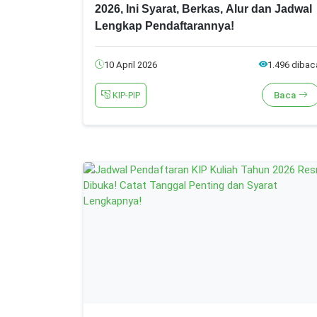
2026, Ini Syarat, Berkas, Alur dan Jadwal
Lengkap Pendaftarannya!
10 April 2026
1.496 dibac
KIP-PIP
Baca