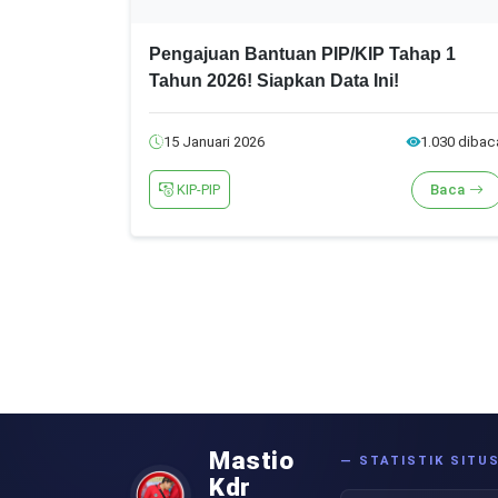
Pengajuan Bantuan PIP/KIP Tahap 1
Tahun 2026! Siapkan Data Ini!
15 Januari 2026
1.030 dibac
KIP-PIP
Baca
Mastio
— STATISTIK SITU
Kdr