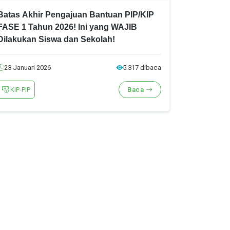
Batas Akhir Pengajuan Bantuan PIP/KIP
FASE 1 Tahun 2026! Ini yang WAJIB
Dilakukan Siswa dan Sekolah!
23 Januari 2026
5.317 dibaca
KIP-PIP
Baca