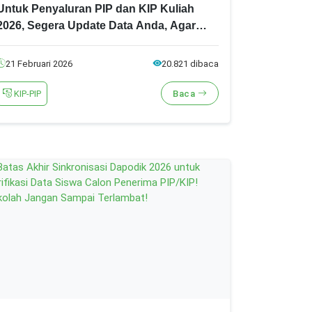
Untuk Penyaluran PIP dan KIP Kuliah
2026, Segera Update Data Anda, Agar
Dapat KIP/KIP-K dan Tidak Gagal Cair!
21 Februari 2026
20.821 dibaca
KIP-PIP
Baca