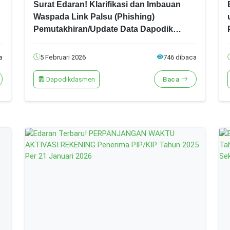
Surat Edaran! Klarifikasi dan Imbauan
Waspada Link Palsu (Phishing)
Pemutakhiran/Update Data Dapodik
Tahun 2026! Operator, Guru Dan Siswa
WAJIB Cek Ini!
a
5 Februari 2026
746 dibaca
Dapodikdasmen
Baca