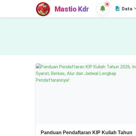
Mastio Kdr
Data
Panduan Pendaftaran KIP Kuliah Tahun