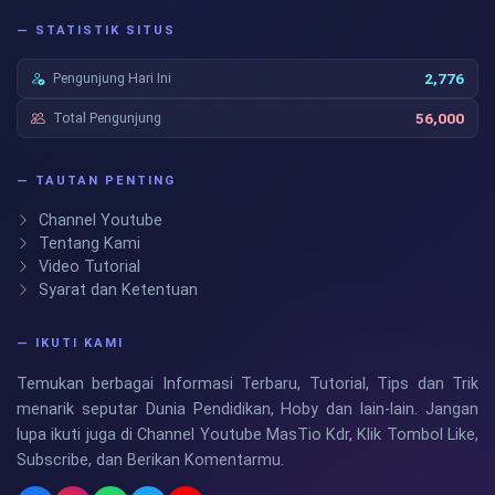
— STATISTIK SITUS
Pengunjung Hari Ini
2,776
Total Pengunjung
56,000
— TAUTAN PENTING
Channel Youtube
Tentang Kami
Video Tutorial
Syarat dan Ketentuan
— IKUTI KAMI
Temukan berbagai Informasi Terbaru, Tutorial, Tips dan Trik
menarik seputar Dunia Pendidikan, Hoby dan lain-lain. Jangan
lupa ikuti juga di Channel Youtube MasTio Kdr, Klik Tombol Like,
Subscribe, dan Berikan Komentarmu.