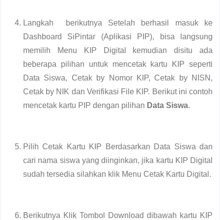
Langkah berikutnya Setelah berhasil masuk ke
Dashboard SiPintar (Aplikasi PIP), bisa langsung
memilih Menu KIP Digital kemudian disitu ada
beberapa pilihan untuk mencetak kartu KIP seperti
Data Siswa, Cetak by Nomor KIP, Cetak by NISN,
Cetak by NIK dan Verifikasi File KIP. Berikut ini contoh
mencetak kartu PIP dengan pilihan
Data Siswa
.
Pilih Cetak Kartu KIP Berdasarkan Data Siswa dan
cari nama siswa yang diinginkan, jika kartu KIP Digital
sudah tersedia silahkan klik Menu Cetak Kartu Digital.
Berikutnya Klik Tombol Download dibawah kartu KIP