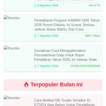
Januari–Juni, Ini Prosesnya!
8 Agustus 2026
Info GTK
Pendaftaran Program KAWAN SMK Tahun
2026 Resmi Dibuka, Ini Syarat, Berkas,
Jadwal, Batas Waktu, Dan Cara
Pendaftarannya!
7 Agustus 2026
SMK Vokasi
Sosialisasi Cara Mengoptimalkan
Pemutakhiran Data Untuk Rapor
Pendidikan Tahun 2026, Ini Jadwal, Materi,
Narasumber, Dan Link Mengikutinya!
7 Agustus 2026
SOSIALISASI/WEBINAR
Terpopuler Bulan ini
Cara Melihat NIK Sudah Terdaftar Di
DTSEN Atau Belum Untuk Pendaftaran