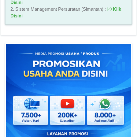
Disini
2. Sistem Management Persuratan (Simantan) :
Klik
Disini