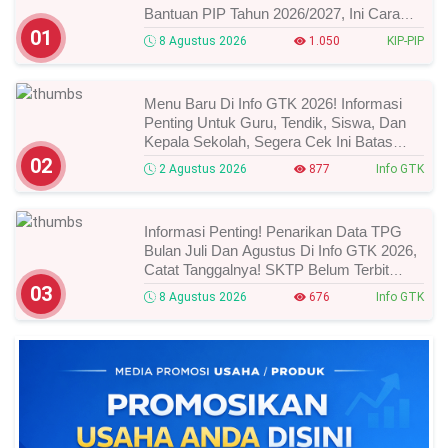
Bantuan PIP Tahun 2026/2027, Ini Cara
Cek Dan Syarat Perubahan Desil!
01
8 Agustus 2026
1.050
KIP-PIP
Menu Baru Di Info GTK 2026! Informasi
Penting Untuk Guru, Tendik, Siswa, Dan
Kepala Sekolah, Segera Cek Ini Batas
Waktunya!
02
2 Agustus 2026
877
Info GTK
Informasi Penting! Penarikan Data TPG
Bulan Juli Dan Agustus Di Info GTK 2026,
Catat Tanggalnya! SKTP Belum Terbit
Januari–Juni, Ini Prosesnya!
03
8 Agustus 2026
676
Info GTK