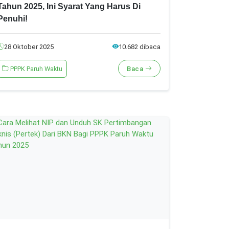
Tahun 2025, Ini Syarat Yang Harus Di
Penuhi!
28 Oktober 2025
10.682 dibaca
PPPK Paruh Waktu
Baca