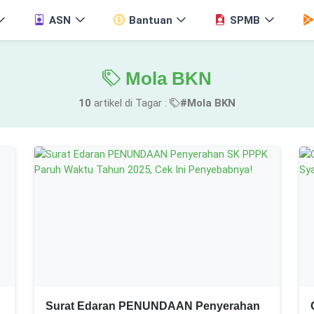
ASN
Bantuan
SPMB
Mola BKN
10
artikel di Tagar :
#Mola BKN
Surat Edaran PENUNDAAN Penyerahan