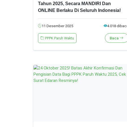
Tahun 2025, Secara MANDIRI Dan
ONLINE Berlaku Di Seluruh Indonesia!
11 Desember 2025
4.018 dibac
PPPK Paruh Waktu
Baca