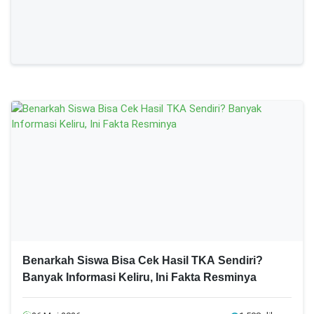
Benarkah Siswa Bisa Cek Hasil TKA Sendiri?
Banyak Informasi Keliru, Ini Fakta Resminya