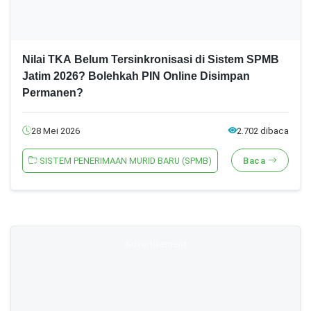
Nilai TKA Belum Tersinkronisasi di Sistem SPMB
Jatim 2026? Bolehkah PIN Online Disimpan
Permanen?
28 Mei 2026
2.702 dibaca
SISTEM PENERIMAAN MURID BARU (SPMB)
Baca
Advertisement