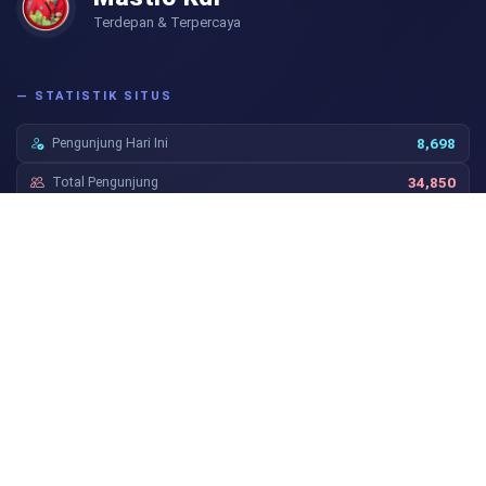
Terdepan & Terpercaya
— STATISTIK SITUS
Pengunjung Hari Ini
8,698
Total Pengunjung
34,850
— TAUTAN PENTING
Channel Youtube
Tentang Kami
Video Tutorial
Syarat dan Ketentuan
— IKUTI KAMI
Temukan berbagai Informasi Terbaru, Tutorial, Tips dan Trik
menarik seputar Dunia Pendidikan, Hoby dan lain-lain. Jangan