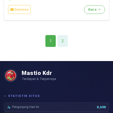
Beasiswa
Baca
1
2
Mastio Kdr
Terdepan & Terpercaya
— STATISTIK SITUS
Pengunjung Hari Ini
8,698