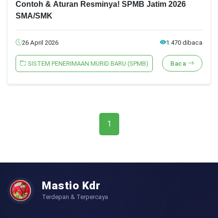
Contoh & Aturan Resminya! SPMB Jatim 2026
SMA/SMK
26 April 2026
1.470 dibaca
SISTEM PENERIMAAN MURID BARU (SPMB)
Baca
1
Mastio Kdr
Terdepan & Terpercaya