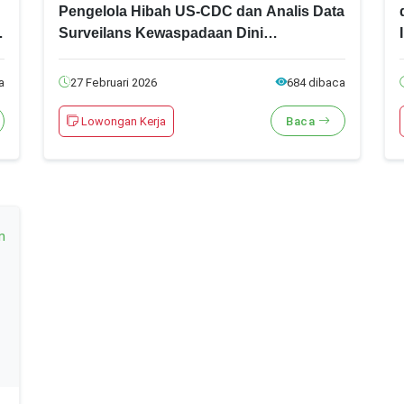
Pengelola Hibah US-CDC dan Analis Data
Surveilans Kewaspadaan Dini
Kementerian Kesehatan Tahun 2026! Ini
Syarat, Formasi dan Cara Daftarnya!
a
27 Februari 2026
684 dibaca
Lowongan Kerja
Baca