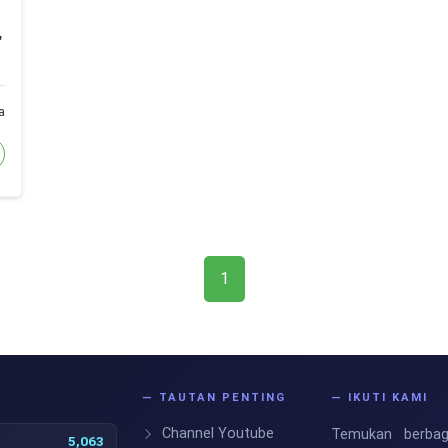
,
a
1
S
— TAUTAN PENTING
— IKUTI KAMI
Channel Youtube
Temukan berbaga
5,063