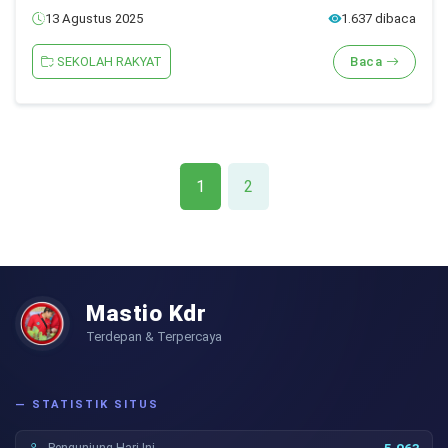
13 Agustus 2025
1.637 dibaca
SEKOLAH RAKYAT
Baca
1
2
Mastio Kdr
Terdepan & Terpercaya
— STATISTIK SITUS
Pengunjung Hari Ini