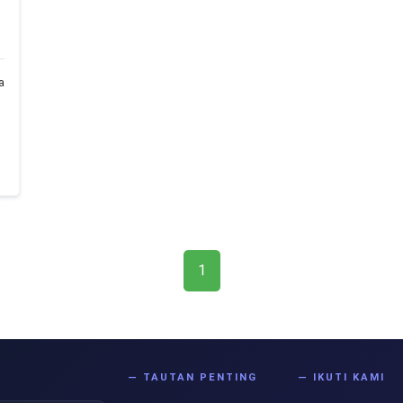
a
1
S
— TAUTAN PENTING
— IKUTI KAMI