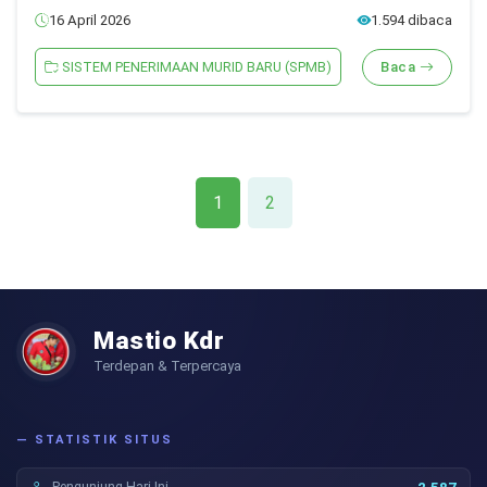
16 April 2026
1.594 dibaca
SISTEM PENERIMAAN MURID BARU (SPMB)
Baca
1
2
Mastio Kdr
Terdepan & Terpercaya
— STATISTIK SITUS
Pengunjung Hari Ini