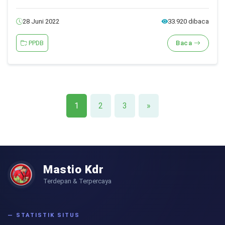
28 Juni 2022
33.920 dibaca
PPDB
Baca
1
2
3
»
Mastio Kdr
Terdepan & Terpercaya
— STATISTIK SITUS