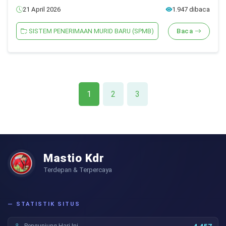
21 April 2026
1.947 dibaca
SISTEM PENERIMAAN MURID BARU (SPMB)
Baca
1
2
3
Mastio Kdr
Terdepan & Terpercaya
— STATISTIK SITUS
Pengunjung Hari Ini