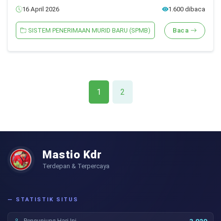
16 April 2026
1.600 dibaca
SISTEM PENERIMAAN MURID BARU (SPMB)
Baca
1
2
Mastio Kdr
Terdepan & Terpercaya
— STATISTIK SITUS
Pengunjung Hari Ini