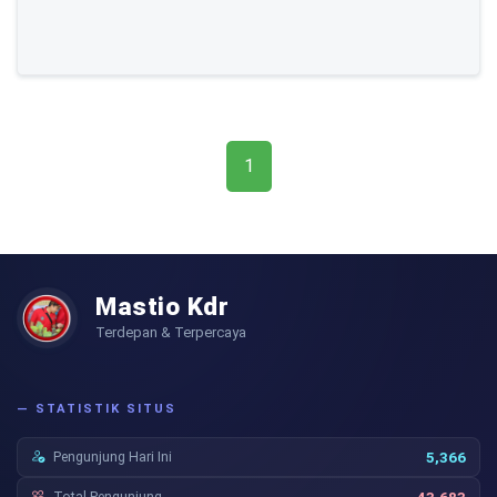
1
Mastio Kdr
Terdepan & Terpercaya
— STATISTIK SITUS
Pengunjung Hari Ini
5,366
Total Pengunjung
43,683