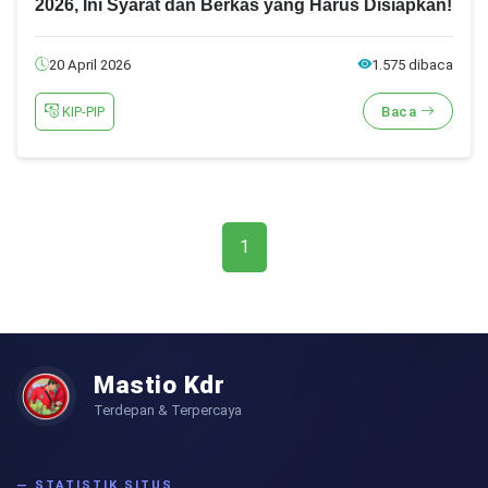
2026, Ini Syarat dan Berkas yang Harus Disiapkan!
20 April 2026
1.575 dibaca
KIP-PIP
Baca
1
Mastio Kdr
Terdepan & Terpercaya
— STATISTIK SITUS