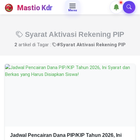
Mastio Kdr
Menu
Syarat Aktivasi Rekening PIP
2
artikel di Tagar :
#Syarat Aktivasi Rekening PIP
Jadwal Pencairan Dana PIP/KIP Tahun 2026, Ini