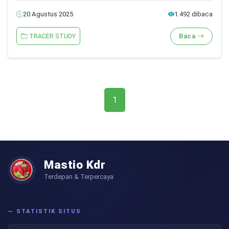
20 Agustus 2025
1.492 dibaca
TRACER STUDY
Baca
1
Mastio Kdr
Terdepan & Terpercaya
— STATISTIK SITUS