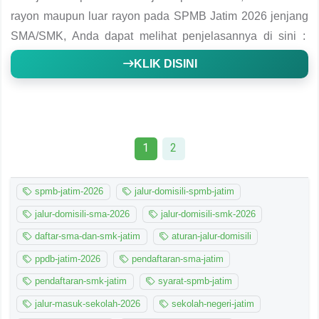
rayon maupun luar rayon pada SPMB Jatim 2026 jenjang
SMA/SMK, Anda dapat melihat penjelasannya di sini :
KLIK DISINI
1
2
spmb-jatim-2026
jalur-domisili-spmb-jatim
jalur-domisili-sma-2026
jalur-domisili-smk-2026
daftar-sma-dan-smk-jatim
aturan-jalur-domisili
ppdb-jatim-2026
pendaftaran-sma-jatim
pendaftaran-smk-jatim
syarat-spmb-jatim
jalur-masuk-sekolah-2026
sekolah-negeri-jatim