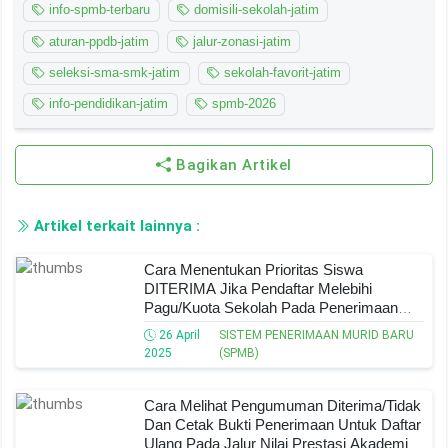
info-spmb-terbaru
domisili-sekolah-jatim
aturan-ppdb-jatim
jalur-zonasi-jatim
seleksi-sma-smk-jatim
sekolah-favorit-jatim
info-pendidikan-jatim
spmb-2026
Bagikan Artikel
Artikel terkait lainnya :
Cara Menentukan Prioritas Siswa
DITERIMA Jika Pendaftar Melebihi
Pagu/Kuota Sekolah Pada Penerimaan
Murid Baru (SPMB) Jatim 2025
26 April
SISTEM PENERIMAAN MURID BARU
2025
(SPMB)
Cara Melihat Pengumuman Diterima/Tidak
Dan Cetak Bukti Penerimaan Untuk Daftar
Ulang Pada Jalur Nilai Prestasi Akademik