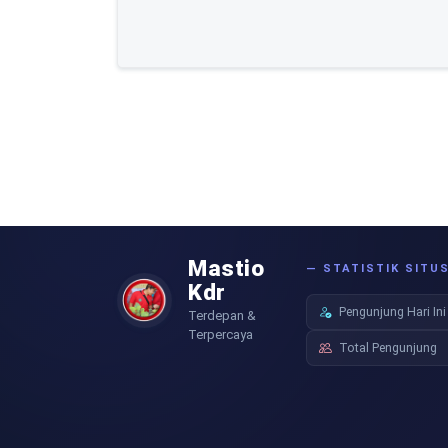
Mastio
— STATISTIK SITU
Kdr
Pengunjung Hari Ini
Terdepan &
Terpercaya
Total Pengunjung