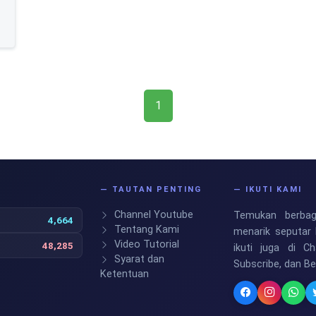
1
S
— TAUTAN PENTING
— IKUTI KAMI
Channel Youtube
Temukan berbaga
4,664
Tentang Kami
menarik seputar 
Video Tutorial
48,285
ikuti juga di C
Syarat dan
Subscribe, dan B
Ketentuan