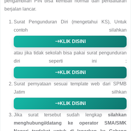
pengambilan PIN bisa kembali normal dan pendaftaran
berjalan lancar.
Surat Pengunduran Diri (mengetahui KS), Untuk
contoh silahkan
KLIK DISINI
atau jika tidak sekolah bisa pakai surat pengunduran
diri seperti ini :
KLIK DISINI
Surat pernyataan sesuai template web dari SPMB
Jatim silhkan
KLIK DISINI
Jika surat tersebut sudah lengkap
silahkan
menghubungi/datang ke operator SMA/SMK