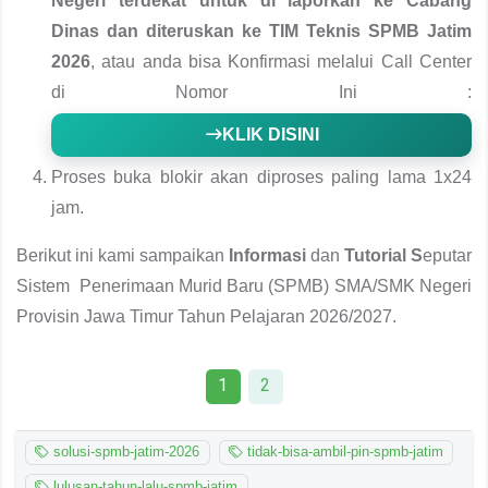
Negeri terdekat untuk di laporkan ke Cabang
Dinas dan diteruskan ke TIM Teknis SPMB Jatim
2026
, atau anda bisa Konfirmasi melalui Call Center
di Nomor Ini :
KLIK DISINI
Proses buka blokir akan diproses paling lama 1x24
jam.
Berikut ini kami sampaikan
Informasi
dan
Tutorial S
eputar
Sistem Penerimaan Murid Baru (SPMB) SMA/SMK Negeri
Provisin Jawa Timur Tahun Pelajaran 2026/2027.
1
2
solusi-spmb-jatim-2026
tidak-bisa-ambil-pin-spmb-jatim
lulusan-tahun-lalu-spmb-jatim