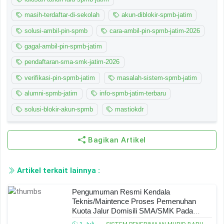
masih-terdaftar-di-sekolah
akun-diblokir-spmb-jatim
solusi-ambil-pin-spmb
cara-ambil-pin-spmb-jatim-2026
gagal-ambil-pin-spmb-jatim
pendaftaran-sma-smk-jatim-2026
verifikasi-pin-spmb-jatim
masalah-sistem-spmb-jatim
alumni-spmb-jatim
info-spmb-jatim-terbaru
solusi-blokir-akun-spmb
mastiokdr
Bagikan Artikel
Artikel terkait lainnya :
Pengumuman Resmi Kendala
Teknis/Maintence Proses Pemenuhan
Kuota Jalur Domisili SMA/SMK Pada
SPMB Jatim 2025