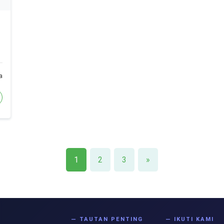
a
1
2
3
»
S
— TAUTAN PENTING
— IKUTI KAMI