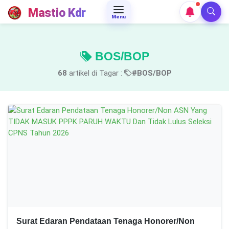
Mastio Kdr
Menu
BOS/BOP
68
artikel di Tagar :
#BOS/BOP
Surat Edaran Pendataan Tenaga Honorer/Non