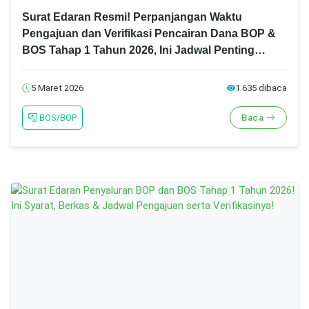
Surat Edaran Resmi! Perpanjangan Waktu
Pengajuan dan Verifikasi Pencairan Dana BOP &
BOS Tahap 1 Tahun 2026, Ini Jadwal Penting
Terbarunya!
5 Maret 2026
1.635 dibaca
BOS/BOP
Baca