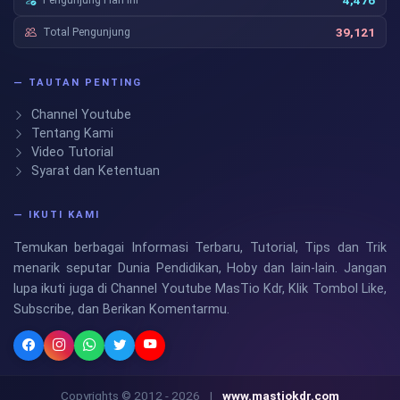
4,476
Total Pengunjung
39,121
— TAUTAN PENTING
Channel Youtube
Tentang Kami
Video Tutorial
Syarat dan Ketentuan
— IKUTI KAMI
Temukan berbagai Informasi Terbaru, Tutorial, Tips dan Trik
menarik seputar Dunia Pendidikan, Hoby dan lain-lain. Jangan
lupa ikuti juga di Channel Youtube MasTio Kdr, Klik Tombol Like,
Subscribe, dan Berikan Komentarmu.
Copyrights © 2012 - 2026
|
www.mastiokdr.com