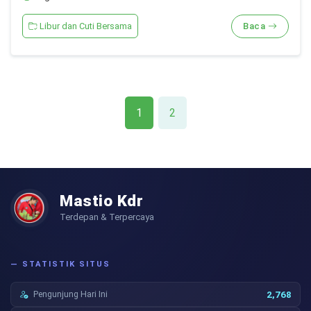
Libur dan Cuti Bersama
Baca
1
2
Mastio Kdr
Terdepan & Terpercaya
— STATISTIK SITUS
Pengunjung Hari Ini
2,768