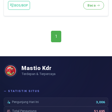
BOS/BOP
Baca
1
Mastio Kdr
Terdepan & Terpercaya
— STATISTIK SITUS
Pengunjung Hari Ini
3,006
Total Pengunjung
51,695