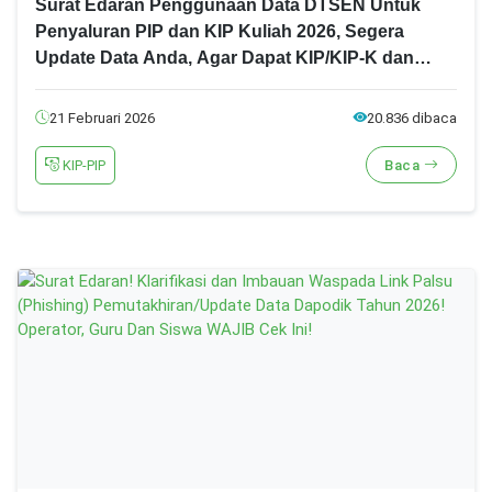
Surat Edaran Penggunaan Data DTSEN Untuk
Penyaluran PIP dan KIP Kuliah 2026, Segera
Update Data Anda, Agar Dapat KIP/KIP-K dan
Tidak Gagal Cair!
21 Februari 2026
20.836 dibaca
KIP-PIP
Baca