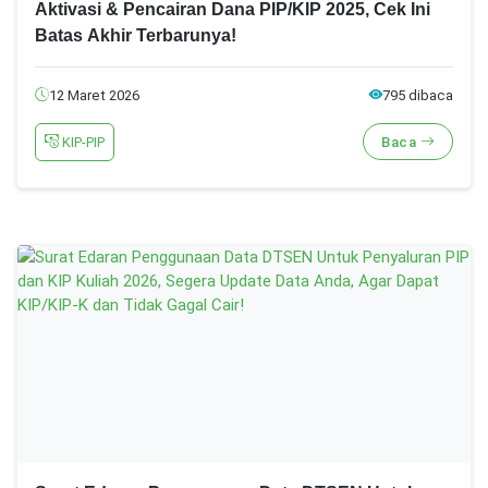
Aktivasi & Pencairan Dana PIP/KIP 2025, Cek Ini
Batas Akhir Terbarunya!
12 Maret 2026
795 dibaca
KIP-PIP
Baca