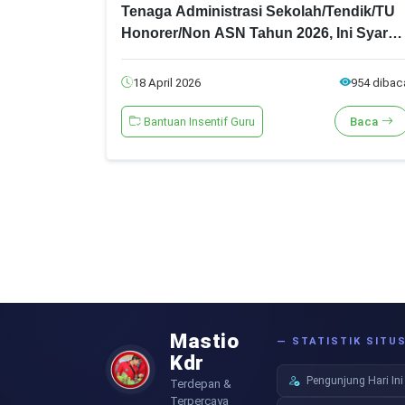
Tenaga Administrasi Sekolah/Tendik/TU
Honorer/Non ASN Tahun 2026, Ini Syarat,
Alur Pengajuan dan Jadwal Akhir
Pendaftarannya!
18 April 2026
954 dibac
Bantuan Insentif Guru
Baca
Mastio
— STATISTIK SITU
Kdr
Pengunjung Hari Ini
Terdepan &
Terpercaya