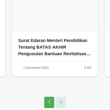
Surat Edaran Menteri Pendidikan
Tentang BATAS AKHIR
Pengusulan Bantuan Revitalisasi
Sekolah Tahun 2026 Untuk
Jenjang PAUD, TK, SD, SMP, SMA,
1 Desember 2025
5.441
SMK, SLB dan SKB/PKBM
1
2