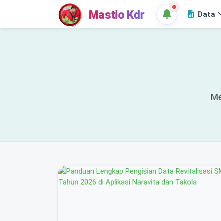
Mastio Kdr
Data
Me