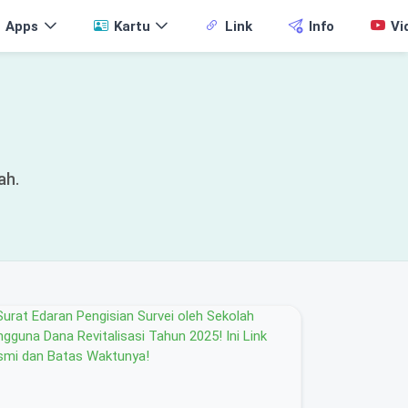
Apps
Kartu
Link
Info
Vi
ah.