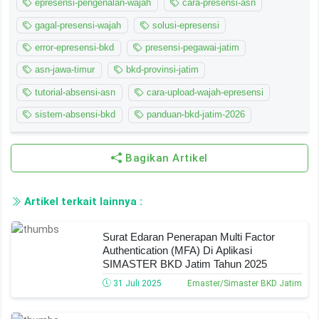
epresensi-pengenalan-wajah
cara-presensi-asn
gagal-presensi-wajah
solusi-epresensi
error-epresensi-bkd
presensi-pegawai-jatim
asn-jawa-timur
bkd-provinsi-jatim
tutorial-absensi-asn
cara-upload-wajah-epresensi
sistem-absensi-bkd
panduan-bkd-jatim-2026
Bagikan Artikel
Artikel terkait lainnya :
Surat Edaran Penerapan Multi Factor
Authentication (MFA) Di Aplikasi
SIMASTER BKD Jatim Tahun 2025
31 Juli 2025
Emaster/Simaster BKD Jatim