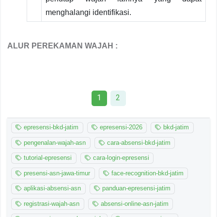
menghalangi identifikasi.
ALUR PEREKAMAN WAJAH :
1
2
epresensi-bkd-jatim
epresensi-2026
bkd-jatim
pengenalan-wajah-asn
cara-absensi-bkd-jatim
tutorial-epresensi
cara-login-epresensi
presensi-asn-jawa-timur
face-recognition-bkd-jatim
aplikasi-absensi-asn
panduan-epresensi-jatim
registrasi-wajah-asn
absensi-online-asn-jatim