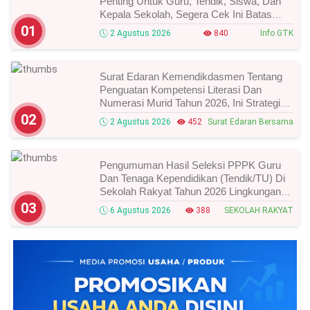
Penting Untuk Guru, Tendik, Siswa, Dan
Kepala Sekolah, Segera Cek Ini Batas
Waktunya!
01
2 Agustus 2026
840
Info GTK
Surat Edaran Kemendikdasmen Tentang
Penguatan Kompetensi Literasi Dan
Numerasi Murid Tahun 2026, Ini Strategi
Dan Alurnya
02
2 Agustus 2026
452
Surat Edaran Bersama
Pengumuman Hasil Seleksi PPPK Guru
Dan Tenaga Kependidikan (Tendik/TU) Di
Sekolah Rakyat Tahun 2026 Lingkungan
Kementerian Sosial RI, Ini Daftar Nama
03
6 Agustus 2026
388
SEKOLAH RAKYAT
Peserta Yang Lolos!