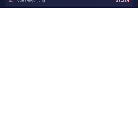
Total Pengunjung
38,234
— TAUTAN PENTING
Channel Youtube
Tentang Kami
Video Tutorial
Syarat dan Ketentuan
— IKUTI KAMI
Temukan berbagai Informasi Terbaru, Tutorial, Tips dan Trik
menarik seputar Dunia Pendidikan, Hoby dan lain-lain. Jangan
lupa ikuti juga di Channel Youtube MasTio Kdr, Klik Tombol Like,
Subscribe, dan Berikan Komentarmu.
Copyrights © 2012 - 2026
|
www.mastiokdr.com
Partner of :
webmaker.id