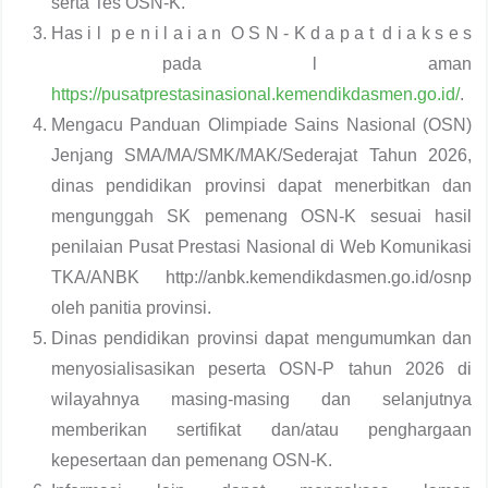
serta Tes OSN-K.
Has i l p e n i l a i a n O S N - K d a p a t d i a k s e s
pada l aman
https://pusatprestasinasional.kemendikdasmen.go.id/
.
Mengacu Panduan Olimpiade Sains Nasional (OSN)
Jenjang SMA/MA/SMK/MAK/Sederajat Tahun 2026,
dinas pendidikan provinsi dapat menerbitkan dan
mengunggah SK pemenang OSN-K sesuai hasil
penilaian Pusat Prestasi Nasional di Web Komunikasi
TKA/ANBK http://anbk.kemendikdasmen.go.id/osnp
oleh panitia provinsi.
Dinas pendidikan provinsi dapat mengumumkan dan
menyosialisasikan peserta OSN-P tahun 2026 di
wilayahnya masing-masing dan selanjutnya
memberikan sertifikat dan/atau penghargaan
kepesertaan dan pemenang OSN-K.