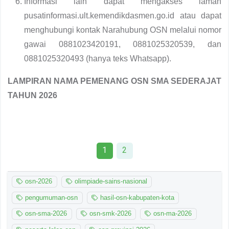
Informasi lain dapat mengakses laman
pusatinformasi.ult.kemendikdasmen.go.id atau dapat
menghubungi kontak Narahubung OSN melalui nomor
gawai 0881023420191, 0881025320539, dan
0881025320493 (hanya teks Whatsapp).
LAMPIRAN NAMA PEMENANG OSN SMA SEDERAJAT
TAHUN 2026
1
2
osn-2026
olimpiade-sains-nasional
pengumuman-osn
hasil-osn-kabupaten-kota
osn-sma-2026
osn-smk-2026
osn-ma-2026