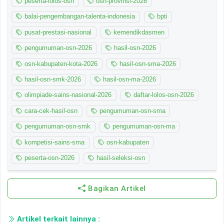
peserta-lolos-osn
osn-provinsi-2026
balai-pengembangan-talenta-indonesia
bpti
pusat-prestasi-nasional
kemendikdasmen
pengumuman-osn-2026
hasil-osn-2026
osn-kabupaten-kota-2026
hasil-osn-sma-2026
hasil-osn-smk-2026
hasil-osn-ma-2026
olimpiade-sains-nasional-2026
daftar-lolos-osn-2026
cara-cek-hasil-osn
pengumuman-osn-sma
pengumuman-osn-smk
pengumuman-osn-ma
kompetisi-sains-sma
osn-kabupaten
peserta-osn-2026
hasil-seleksi-osn
Bagikan Artikel
Artikel terkait lainnya :