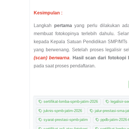
Kesimpulan :
Langkah
pertama
yang perlu dilakukan ada
membuat fotokopinya terlebih dahulu. Selanju
kepada Kepala Satuan Pendidikan SMP/MTs at
yang berwenang. Setelah proses legalisir se
(scan) berwarna
.
Hasil scan dari fotokopi l
pada saat proses pendaftaran.
sertifikat-lomba-spmb-jatim-2026
legalisir-se
juknis-spmb-jatim-2026
jalur-prestasi-sma-ja
syarat-prestasi-spmb-jatim
ppdb-jatim-2026-
sertifikat-asli-atau-fotokopi
sertifikat-lomba-wa