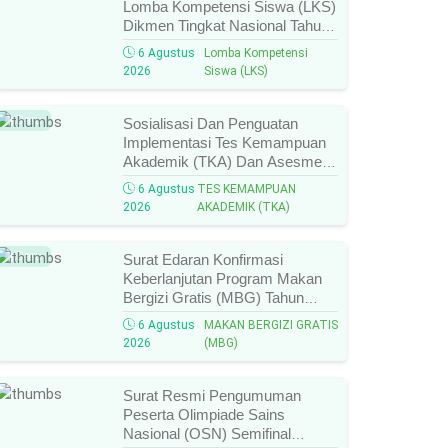
Lomba Kompetensi Siswa (LKS)
Dikmen Tingkat Nasional Tahun
2026 Resmi Terbit, Ini Daftar
6 Agustus
Lomba Kompetensi
Lengkap Nama Juara Dan
2026
Siswa (LKS)
Peraih Medali!
Baru
Sosialisasi Dan Penguatan
Implementasi Tes Kemampuan
Akademik (TKA) Dan Asesmen
Nasional (AN) Jenjang SMK
6 Agustus
TES KEMAMPUAN
Tahun 2026, Ini Jadwal, Materi,
2026
AKADEMIK (TKA)
Dan Link Mengikutinya!
Baru
Surat Edaran Konfirmasi
Keberlanjutan Program Makan
Bergizi Gratis (MBG) Tahun
2026, Ini Syarat, Prosedur,
6 Agustus
MAKAN BERGIZI GRATIS
Batas Waktu, Dan Cara
2026
(MBG)
Konfirmasinya!
Surat Resmi Pengumuman
Peserta Olimpiade Sains
Nasional (OSN) Semifinal