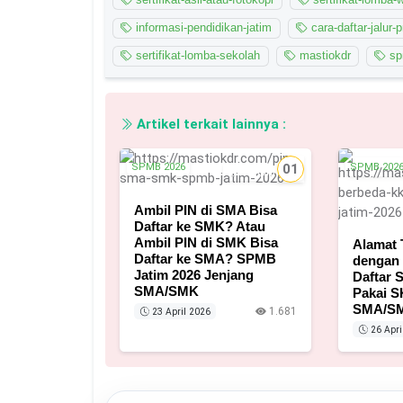
informasi-pendidikan-jatim
cara-daftar-jalur-p
sertifikat-lomba-sekolah
mastiokdr
sp
Artikel terkait lainnya :
SPMB 2026
01
SPMB 202
23 April 2026
Ambil PIN di SMA Bisa
Daftar ke SMK? Atau
Ambil PIN di SMK Bisa
Alamat 
Daftar ke SMA? SPMB
dengan 
Jatim 2026 Jenjang
Daftar 
SMA/SMK
Pakai S
SMA/S
1.681
23 April 2026
26 Apri