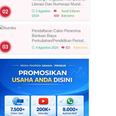
Literasi Dan Numerasi Murid
Tahun 2026, Ini Strategi Dan
02
2 Agustus
Surat Edaran
Alurnya
2026
438
Bersama
Pendaftaran Calon Penerima
Bantuan Biaya
Perkuliahan/Pendidikan Periode
Agustus 2026 Resmi Dibuka,
03
4 Agustus 2026
321
Beasiswa
Simak Syarat Dan Jadwal
Lengkapnya