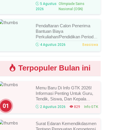
Jenjang
5 Agustus
Olimpiade Sains
SMA/MA/SMK/MAK/Sederajat
2026
Nasional (OSN)
Tahun 2026, Cek Daftar Nama
Lolos, Bidang Lomba, Dan
Jadwal Selanjutnya!
Pendaftaran Calon Penerima
Bantuan Biaya
Perkuliahan/Pendidikan Periode
Agustus 2026 Resmi Dibuka,
4 Agustus 2026
Beasiswa
Simak Syarat Dan Jadwal
Lengkapnya
Terpopuler Bulan ini
Menu Baru Di Info GTK 2026!
Informasi Penting Untuk Guru,
Tendik, Siswa, Dan Kepala
Sekolah, Segera Cek Ini Batas
01
2 Agustus 2026
829
Info GTK
Waktunya!
Surat Edaran Kemendikdasmen
Tentang Penguatan Kompetensi