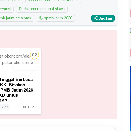
restasi
dokumen-prestasi-siswa
mb-jatim-sma-smk
spmb-jatim-2026
Bagikan
6
02
26 April 2026
Tinggal Berbeda
KK, Bisakah
SPMB Jatim 2026
KD untuk
MK?
1.859
l 2026