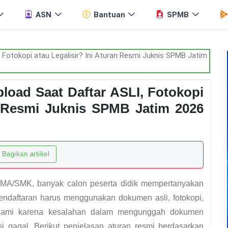
ASN
Bantuan
SPMB
pload Saat Daftar ASLI, Fotokopi
an Resmi Juknis SPMB Jatim 2026
Bagikan artikel
MA/SMK, banyak calon peserta didik mempertanyakan
pendaftaran harus menggunakan dokumen asli, fotokopi,
dipahami karena kesalahan dalam mengunggah dokumen
si gagal. Berikut penjelasan aturan resmi berdasarkan