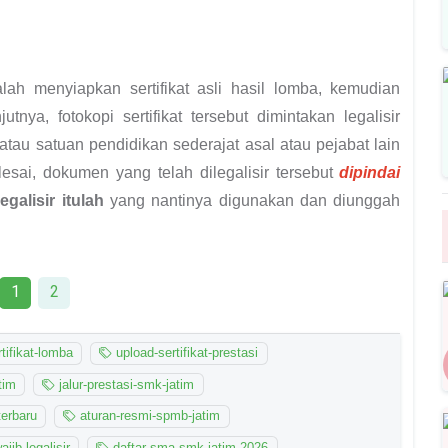
lah menyiapkan sertifikat asli hasil lomba, kemudian
tnya, fotokopi sertifikat tersebut dimintakan legalisir
au satuan pendidikan sederajat asal atau pejabat lain
lesai, dokumen yang telah dilegalisir tersebut
dipindai
egalisir itulah
yang nantinya digunakan dan diunggah
1
2
rtifikat-lomba
upload-sertifikat-prestasi
tim
jalur-prestasi-smk-jatim
terbaru
aturan-resmi-spmb-jatim
jib-legalisir
daftar-sma-smk-jatim-2026