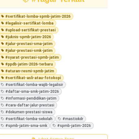
#sertifikat-lomba-spmb-jatim-2026
#legalisir-sertifikat-lomba
#upload-sertifikat-prestasi
#juknis-spmb-jatim-2026
#jalur-prestasi-sma-jatim
#jalur-prestasi-smk-jatim
#syarat-prestasi-spmb-jatim
#ppdb-jatim-2026-terbaru
#aturan-resmi-spmb-jatim
#sertifikat-asli-atau-fotokopi
#sertifikat-lomba-wajib-legalisir
#daftar-sma-smk-jatim-2026
#informasi-pendidikan-jatim
#cara-daftar-jalur-prestasi
#dokumen-prestasi-siswa
#sertifikat-lomba-sekolah
#mastiokdr
#spmb-jatim-sma-smk
#spmb-jatim-2026