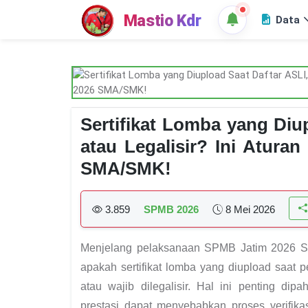
Mastio Kdr
Data
Sertifikat Lomba yang Diu
atau Legalisir? Ini Atur
SMA/SMK!
3.859
SPMB 2026
8 Mei 2026
Menjelang pelaksanaan SPMB Jatim 2026 S
apakah sertifikat lomba yang diupload saat 
atau wajib dilegalisir. Hal ini penting 
prestasi dapat menyebabkan proses verifika