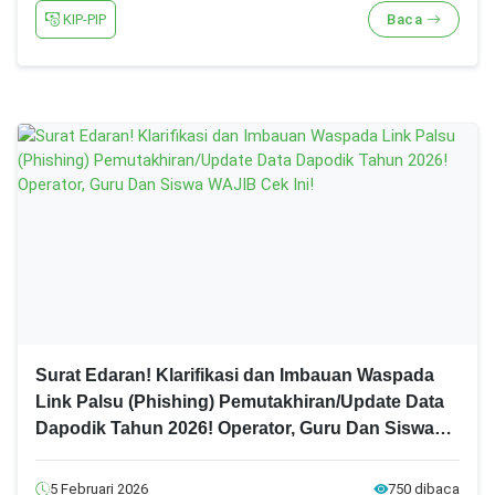
KIP-PIP
Baca
Surat Edaran! Klarifikasi dan Imbauan Waspada
Link Palsu (Phishing) Pemutakhiran/Update Data
Dapodik Tahun 2026! Operator, Guru Dan Siswa
WAJIB Cek Ini!
5 Februari 2026
750 dibaca