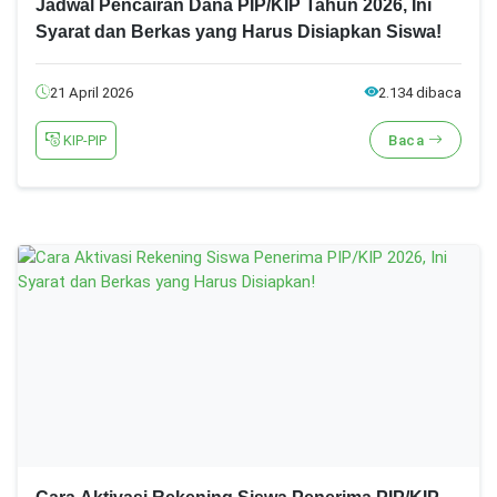
Jadwal Pencairan Dana PIP/KIP Tahun 2026, Ini
Syarat dan Berkas yang Harus Disiapkan Siswa!
21 April 2026
2.134 dibaca
KIP-PIP
Baca