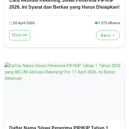
Cara Aktivasi Rekening Siswa Penerima PIP/KIP
2026, Ini Syarat dan Berkas yang Harus Disiapkan!
20 April 2026
1.575 dibaca
KIP-PIP
Baca
Daftar Nama Siswa Penerima PIP/KIP Tahap 1