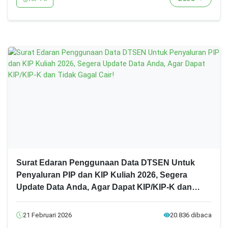
Surat Edaran Penggunaan Data DTSEN Untuk
Penyaluran PIP dan KIP Kuliah 2026, Segera
Update Data Anda, Agar Dapat KIP/KIP-K dan
Tidak Gagal Cair!
21 Februari 2026
20.836 dibaca