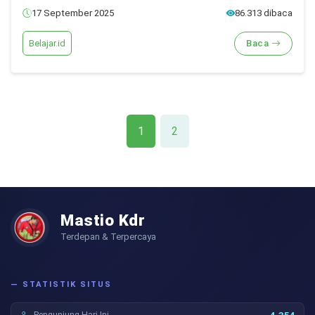
17 September 2025
86.313 dibaca
Belajar.id
Baca
1
2
Mastio Kdr
Terdepan & Terpercaya
— STATISTIK SITUS
Pengunjung Hari Ini