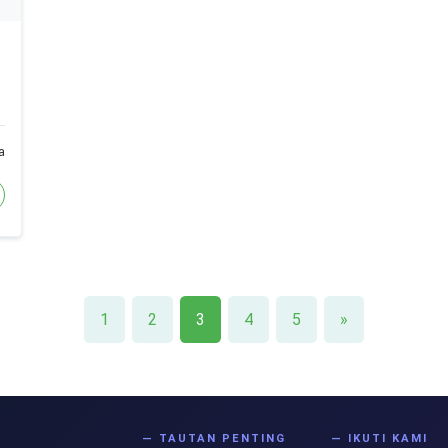
a
1
2
3
4
5
»
S
— TAUTAN PENTING
— IKUTI KAMI