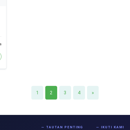
!
a
1
2
3
4
»
S
— TAUTAN PENTING
— IKUTI KAMI