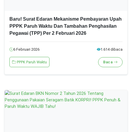
Baru! Surat Edaran Mekanisme Pembayaran Upah
PPPK Paruh Waktu Dan Tambahan Penghasilan
Pegawai (TPP) Per 2 Februari 2026
6 Februari 2026
1.614 dibaca
PPPK Paruh Waktu
Baca