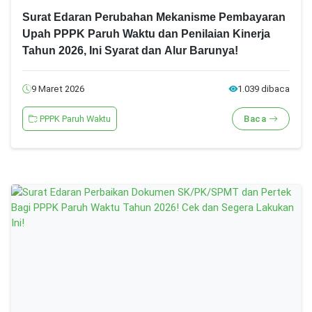
Surat Edaran Perubahan Mekanisme Pembayaran
Upah PPPK Paruh Waktu dan Penilaian Kinerja
Tahun 2026, Ini Syarat dan Alur Barunya!
9 Maret 2026
1.039 dibaca
PPPK Paruh Waktu
Baca