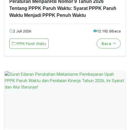
Peraturan MenpanRB Nomor 9 Tahun 2026
Tentang PPPK Paruh Waktu: Syarat PPPK Paruh
Waktu Menjadi PPPK Penuh Waktu
2 Juli 2026
12.192 dibaca
PPPK Paruh Waktu
Baca