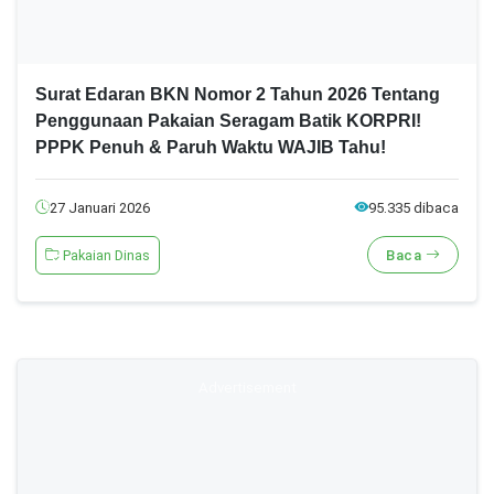
Surat Edaran BKN Nomor 2 Tahun 2026 Tentang
Penggunaan Pakaian Seragam Batik KORPRI!
PPPK Penuh & Paruh Waktu WAJIB Tahu!
27 Januari 2026
95.335 dibaca
Pakaian Dinas
Baca
Advertisement