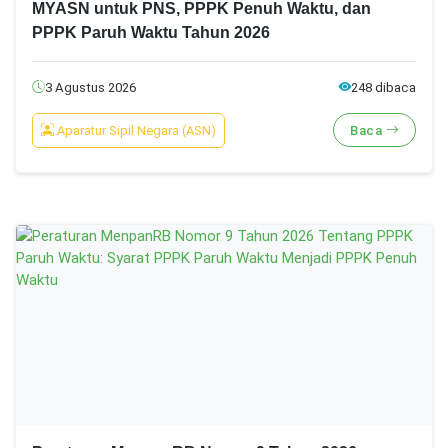
MYASN untuk PNS, PPPK Penuh Waktu, dan
PPPK Paruh Waktu Tahun 2026
3 Agustus 2026
248 dibaca
Aparatur Sipil Negara (ASN)
Baca