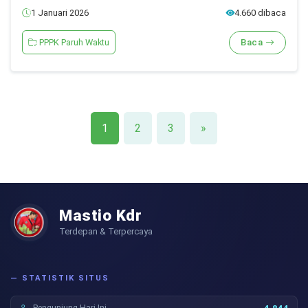
1 Januari 2026
4.660 dibaca
PPPK Paruh Waktu
Baca
1
2
3
»
Mastio Kdr
Terdepan & Terpercaya
— STATISTIK SITUS
Pengunjung Hari Ini