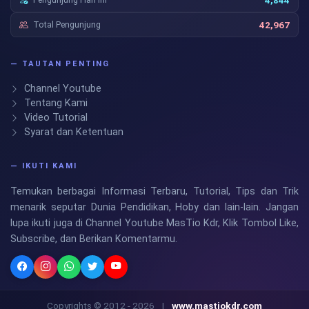
4,844
Total Pengunjung
42,967
— TAUTAN PENTING
Channel Youtube
Tentang Kami
Video Tutorial
Syarat dan Ketentuan
— IKUTI KAMI
Temukan berbagai Informasi Terbaru, Tutorial, Tips dan Trik
menarik seputar Dunia Pendidikan, Hoby dan lain-lain. Jangan
lupa ikuti juga di Channel Youtube MasTio Kdr, Klik Tombol Like,
Subscribe, dan Berikan Komentarmu.
Copyrights © 2012 - 2026
|
www.mastiokdr.com