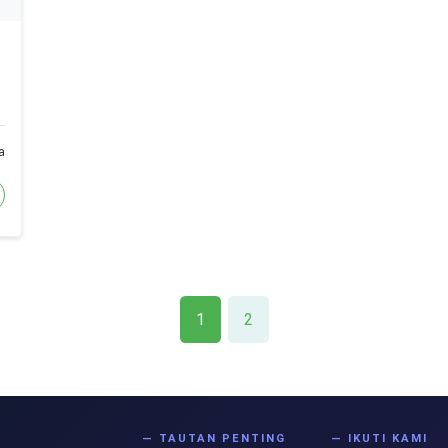
a
1
2
S
— TAUTAN PENTING
— IKUTI KAMI