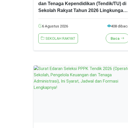
dan Tenaga Kependidikan (Tendik/TU) di
Sekolah Rakyat Tahun 2026 Lingkungan
Kementerian Sosial RI, Ini Daftar Nama
Peserta yang Lolos!
6 Agustus 2026
408 dibac
SEKOLAH RAKYAT
Baca