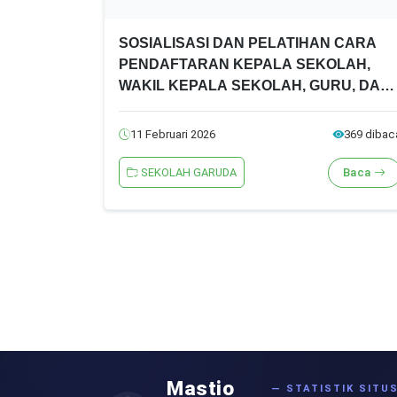
SOSIALISASI DAN PELATIHAN CARA
PENDAFTARAN KEPALA SEKOLAH,
WAKIL KEPALA SEKOLAH, GURU, DAN
TENAGA KEPENDIDIKAN SMA UNGGUL
GARUDA TAHUN 2026
11 Februari 2026
369 dibac
SEKOLAH GARUDA
Baca
Mastio
— STATISTIK SITU