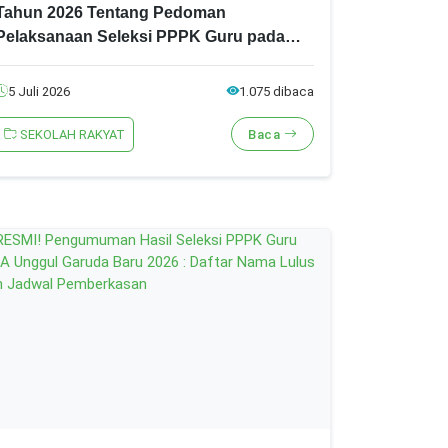
Tahun 2026 Tentang Pedoman
Pelaksanaan Seleksi PPPK Guru pada
Sekolah Rakyat, Lengkap Syarat,
Tahapan Seleksi, dan Ketentuannya
5 Juli 2026
1.075 dibaca
SEKOLAH RAKYAT
Baca