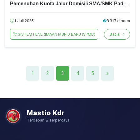
Pemenuhan Kuota Jalur Domisili SMA/SMK Pada
SPMB Jatim Tahun 2025
1 Juli 2025
8.317 dibaca
SISTEM PENERIMAAN MURID BARU (SPMB)
Baca
1
2
3
4
5
»
Mastio Kdr
Terdepan & Terpercaya