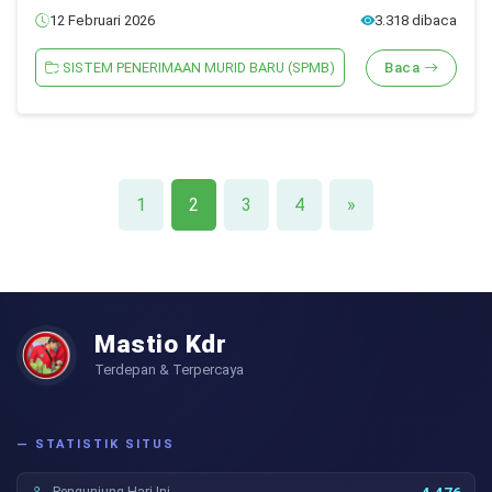
12 Februari 2026
3.318 dibaca
SISTEM PENERIMAAN MURID BARU (SPMB)
Baca
1
2
3
4
»
Mastio Kdr
Terdepan & Terpercaya
— STATISTIK SITUS
Pengunjung Hari Ini