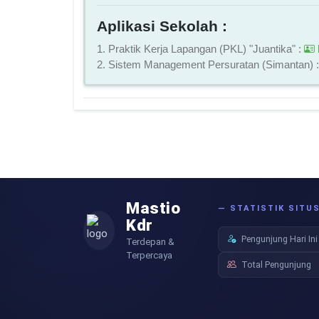
Aplikasi Sekolah :
1. Praktik Kerja Lapangan (PKL) "Juantika" :
2. Sistem Management Persuratan (Simantan) 
Mastio
— STATISTIK SITU
Kdr
Pengunjung Hari Ini
Terdepan &
Terpercaya
Total Pengunjung