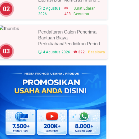
Tahun 2026, Ini Strategi Dan
02
2 Agustus
Surat Edaran
Alurnya
2026
438
Bersama
Pendaftaran Calon Penerima
Bantuan Biaya
Perkuliahan/Pendidikan Periode
Agustus 2026 Resmi Dibuka,
03
4 Agustus 2026
322
Beasiswa
Simak Syarat Dan Jadwal
Lengkapnya