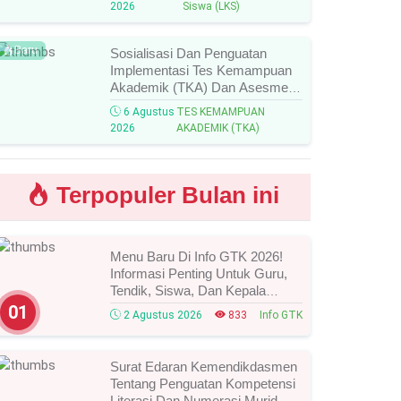
2026
Siswa (LKS)
Peraih Medali!
Baru
Sosialisasi Dan Penguatan
Implementasi Tes Kemampuan
Akademik (TKA) Dan Asesmen
Nasional (AN) Jenjang SMK
6 Agustus
TES KEMAMPUAN
Tahun 2026, Ini Jadwal, Materi,
2026
AKADEMIK (TKA)
Dan Link Mengikutinya!
Terpopuler Bulan ini
Menu Baru Di Info GTK 2026!
Informasi Penting Untuk Guru,
Tendik, Siswa, Dan Kepala
Sekolah, Segera Cek Ini Batas
01
2 Agustus 2026
833
Info GTK
Waktunya!
Surat Edaran Kemendikdasmen
Tentang Penguatan Kompetensi
Literasi Dan Numerasi Murid