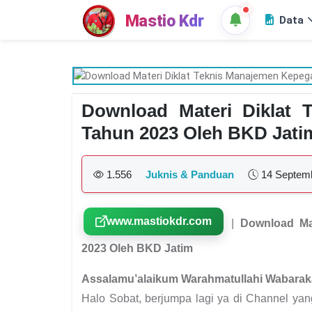
Mastio Kdr
Data
Download Materi Diklat 
Tahun 2023 Oleh BKD Jati
1.556
Juknis & Panduan
14 Septem
www.mastiokdr.com
|
Download Ma
2023 Oleh BKD Jatim
Assalamu’alaikum Warahmatullahi Wabarak
Halo Sobat, berjumpa lagi ya di Channel ya