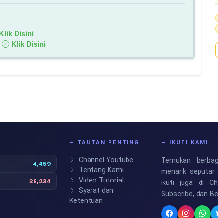
Klik Disini
:
Klik Disini
S
— TAUTAN PENTING
— IKUTI KAMI
Channel Youtube
Temukan berbaga
4,459
Tentang Kami
menarik seputar 
Video Tutorial
38,234
ikuti juga di C
Syarat dan
Subscribe, dan B
Ketentuan