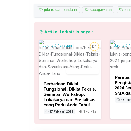
juknis-dan-panduan
kepegawaian
tena
Artikel terkait lainnya :
Juknis & Panduan
01
Juknis & 
27 Februari 2022
Perubah
Pengisi
Perbedaan Diklat
2024 Je
Fungsional, Diklat Teknis,
SMA da
Seminar, Workshop,
Lokakarya dan Sosialisasi
28 Febr
Yang Perlu Anda Tahu!
170.712
27 Februari 2022