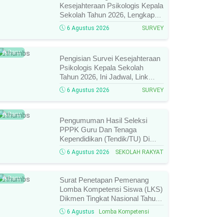
Kesejahteraan Psikologis Kepala
Sekolah Tahun 2026, Lengkap
Link Resmi, Jadwal, Panduan,
6 Agustus 2026
SURVEY
Dan Hal Yang Wajib
Diperhatikan!
Baru
Pengisian Survei Kesejahteraan
Psikologis Kepala Sekolah
Tahun 2026, Ini Jadwal, Link
Resmi, Cara Pengisian, Dan
6 Agustus 2026
SURVEY
Ketentuan Lengkapnya!
Baru
Pengumuman Hasil Seleksi
PPPK Guru Dan Tenaga
Kependidikan (Tendik/TU) Di
Sekolah Rakyat Tahun 2026
6 Agustus 2026
SEKOLAH RAKYAT
Lingkungan Kementerian Sosial
RI, Ini Daftar Nama Peserta
Yang Lolos!
Baru
Surat Penetapan Pemenang
Lomba Kompetensi Siswa (LKS)
Dikmen Tingkat Nasional Tahun
2026 Resmi Terbit, Ini Daftar
6 Agustus
Lomba Kompetensi
Lengkap Nama Juara Dan