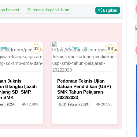
ga-honorer
tenaga-kependidikan
Bagikan
Panduan
02
Juknis & Panduan
03
28 Februari 2024
21 Februari 2023
an Juknis
Pedoman Teknis Ujian
an Blangko Ijazah
Satuan Pendidikan (USP)
njang SD, SMP,
SMK Tahun Pelajaran
n SMK
2022/2023
12.883
20.595
uari 2024
21 Februari 2023