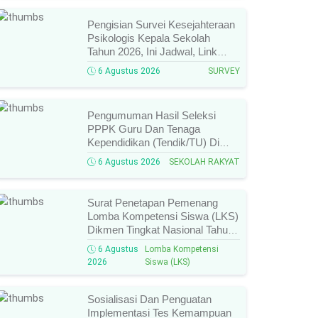
Diperhatikan!
Pengisian Survei Kesejahteraan
Psikologis Kepala Sekolah
Tahun 2026, Ini Jadwal, Link
Resmi, Cara Pengisian, Dan
6 Agustus 2026
SURVEY
Ketentuan Lengkapnya!
Pengumuman Hasil Seleksi
PPPK Guru Dan Tenaga
Kependidikan (Tendik/TU) Di
Sekolah Rakyat Tahun 2026
6 Agustus 2026
SEKOLAH RAKYAT
Lingkungan Kementerian Sosial
RI, Ini Daftar Nama Peserta
Yang Lolos!
Surat Penetapan Pemenang
Lomba Kompetensi Siswa (LKS)
Dikmen Tingkat Nasional Tahun
2026 Resmi Terbit, Ini Daftar
6 Agustus
Lomba Kompetensi
Lengkap Nama Juara Dan
2026
Siswa (LKS)
Peraih Medali!
Sosialisasi Dan Penguatan
Implementasi Tes Kemampuan