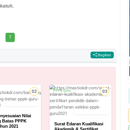
katuh,
1
Bagikan
u
02
PPPK Guru
03
4 Desember 2021
12 Desember 2021
nyesuaian Nilai
 Batas PPPK
Surat Edaran Kualifikasi
hun 2021
Akademik & Sertifikat