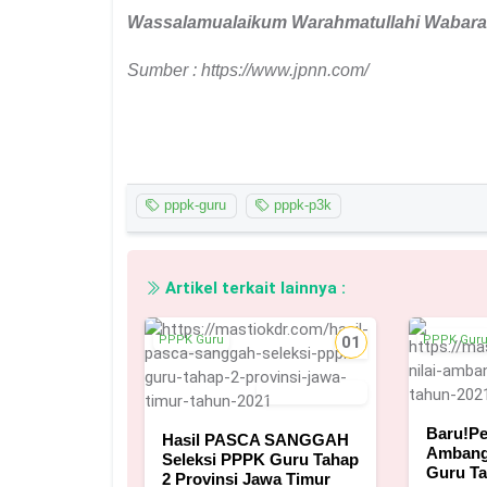
Wassalamualaikum
W
arahmatullahi
W
abara
Sumber : https://www.jpnn.com/
pppk-guru
pppk-p3k
Artikel terkait lainnya :
PPPK Guru
01
PPPK Gur
4 Januari 2022
Baru!Pe
Hasil PASCA SANGGAH
Ambang
Seleksi PPPK Guru Tahap
Guru Ta
2 Provinsi Jawa Timur