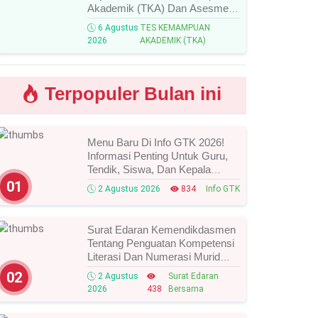
Akademik (TKA) Dan Asesmen
Nasional (AN) Jenjang SMK
6 Agustus
TES KEMAMPUAN
Tahun 2026, Ini Jadwal, Materi,
2026
AKADEMIK (TKA)
Dan Link Mengikutinya!
Terpopuler Bulan ini
Menu Baru Di Info GTK 2026!
Informasi Penting Untuk Guru,
Tendik, Siswa, Dan Kepala
Sekolah, Segera Cek Ini Batas
01
2 Agustus 2026
834
Info GTK
Waktunya!
Surat Edaran Kemendikdasmen
Tentang Penguatan Kompetensi
Literasi Dan Numerasi Murid
Tahun 2026, Ini Strategi Dan
02
2 Agustus
Surat Edaran
Alurnya
2026
438
Bersama