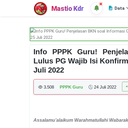
Mastio Kdr
Data
Info PPPK Guru! Penjel
Lulus PG Wajib Isi Konfir
Juli 2022
3.508
PPPK Guru
24 Juli 2022
Assalamu’alaikum Warahmatullahi Wabara