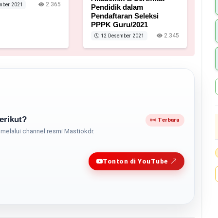
2.365
mber 2021
Pendidik dalam
Pendaftaran Seleksi
PPPK Guru/2021
2.345
12 Desember 2021
erikut?
Terbaru
melalui channel resmi Mastiokdr.
Play
Tonton di YouTube