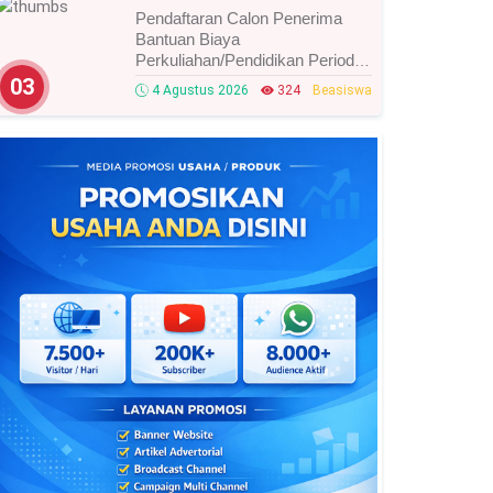
Pendaftaran Calon Penerima
Bantuan Biaya
Perkuliahan/Pendidikan Periode
Agustus 2026 Resmi Dibuka,
03
4 Agustus 2026
324
Beasiswa
Simak Syarat Dan Jadwal
Lengkapnya