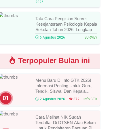
2026
Mengikutinya!
Tata Cara Pengisian Survei
Kesejahteraan Psikologis Kepala
Sekolah Tahun 2026, Lengkap
Link Resmi, Jadwal, Panduan,
6 Agustus 2026
SURVEY
Dan Hal Yang Wajib
Diperhatikan!
Terpopuler Bulan ini
Menu Baru Di Info GTK 2026!
Informasi Penting Untuk Guru,
Tendik, Siswa, Dan Kepala
Sekolah, Segera Cek Ini Batas
01
2 Agustus 2026
872
Info GTK
Waktunya!
Cara Melihat NIK Sudah
Terdaftar Di DTSEN Atau Belum
Untuk Pendaftaran Bantuan PIP