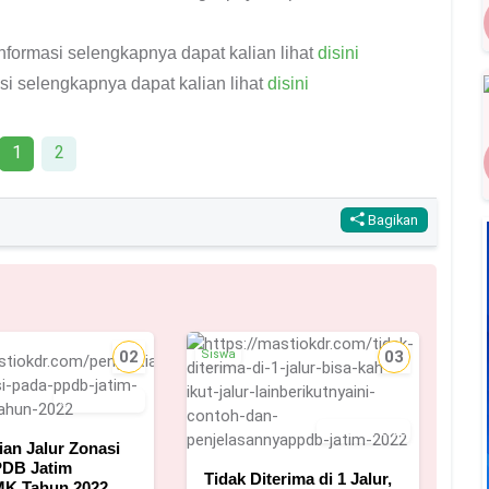
formasi selengkapnya dapat kalian lihat
disini
i selengkapnya dapat kalian lihat
disini
1
2
Bagikan
02
Siswa
03
4 Juni 2022
18 Mei 2022
ian Jalur Zonasi
PDB Jatim
Tidak Diterima di 1 Jalur,
K Tahun 2022