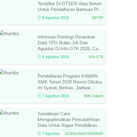
Terdaftar Di DTSEN Atau Belum
Untuk Pendaftaran Bantuan PIP
Tahun 2026/2027, Ini Cara Cek
8 Agustus 2026
KIP-PIP
Dan Syarat Perubahan Desil!
Informasi Penting! Penarikan
Data TPG Bulan Juli Dan
Agustus Di Info GTK 2026, Catat
Tanggalnya! SKTP Belum Terbit
8 Agustus 2026
Info GTK
Januari–Juni, Ini Prosesnya!
Pendaftaran Program KAWAN
SMK Tahun 2026 Resmi Dibuka,
Ini Syarat, Berkas, Jadwal,
Batas Waktu, Dan Cara
7 Agustus 2026
SMK Vokasi
Pendaftarannya!
Sosialisasi Cara
Mengoptimalkan Pemutakhiran
Data Untuk Rapor Pendidikan
Tahun 2026, Ini Jadwal, Materi,
7 Agustus
SOSIALISASI/WEBINAR
Narasumber, Dan Link