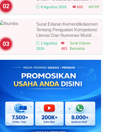
Tahun 2026/2027, Ini Cara Cek
02
8 Agustus 2026
685
KIP-PIP
Dan Syarat Perubahan Desil!
Surat Edaran Kemendikdasmen
Tentang Penguatan Kompetensi
Literasi Dan Numerasi Murid
Tahun 2026, Ini Strategi Dan
03
2 Agustus
Surat Edaran
Alurnya
2026
483
Bersama