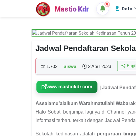
Mastio Kdr
Data
Jadwal Pendaftaran Sekol
Bagik
1.702
Siswa
2 April 2023
www.mastiokdr.com
|
Jadwal Pendaf
Assalamu’alaikum Warahmatullahi Wabarak
Halo Sobat, berjumpa lagi ya di Channel ya
informasi terbaru terkait dengan Jadwal Pend
Sekolah kedinasan adalah
perguruan tingg