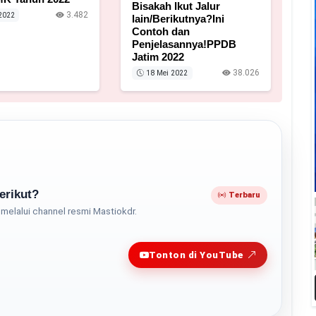
Bisakah Ikut Jalur
3.482
2022
lain/Berikutnya?Ini
Contoh dan
Penjelasannya!PPDB
Jatim 2022
38.026
18 Mei 2022
erikut?
Terbaru
melalui channel resmi Mastiokdr.
Play
Tonton di YouTube