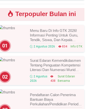
Terpopuler Bulan ini
Menu Baru Di Info GTK 2026!
Informasi Penting Untuk Guru,
Tendik, Siswa, Dan Kepala
Sekolah, Segera Cek Ini Batas
01
2 Agustus 2026
834
Info GTK
Waktunya!
Surat Edaran Kemendikdasmen
Tentang Penguatan Kompetensi
Literasi Dan Numerasi Murid
Tahun 2026, Ini Strategi Dan
02
2 Agustus
Surat Edaran
Alurnya
2026
438
Bersama
Pendaftaran Calon Penerima
Bantuan Biaya
Perkuliahan/Pendidikan Periode
Agustus 2026 Resmi Dibuka,