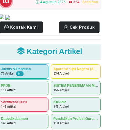
03
4 Agustus 2026
324
Beasiswa
Simak Syarat Dan Jadwal
Lengkapnya
Kontak Kami
Cek Produk
Kategori Artikel
Juknis & Panduan
Aparatur Sipil Negara (ASN)
634 Artikel
77 Artikel
Ini
PPDB
SISTEM PENERIMAAN MURID BARU (SPMB)
167 Artikel
156 Artikel
Sertifikasi Guru
KIP-PIP
146 Artikel
145 Artikel
Dapodikdasmen
Pendidikan Profesi Guru (PPG)
140 Artikel
110 Artikel