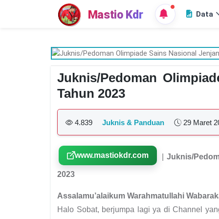
Mastio Kdr
Data
Juknis/Pedoman Olimpiad
Tahun 2023
4.839
Juknis & Panduan
29 Maret 2
www.mastiokdr.com
|
Juknis/Pedom
2023
Assalamu’alaikum Warahmatullahi Wabarak
Halo Sobat, berjumpa lagi ya di Channel ya