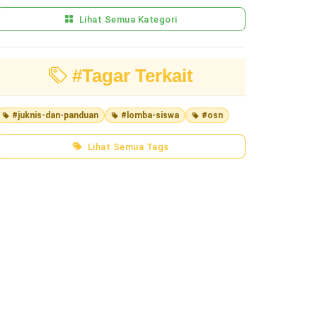
Lihat Semua Kategori
#Tagar Terkait
#juknis-dan-panduan
#lomba-siswa
#osn
Lihat Semua Tags