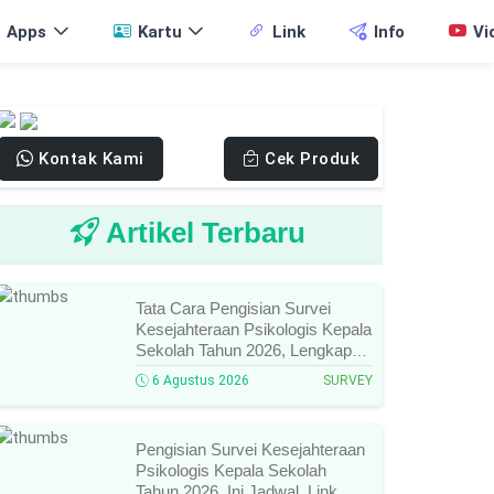
Apps
Kartu
Link
Info
Vi
Kontak Kami
Cek Produk
Artikel Terbaru
Tata Cara Pengisian Survei
Kesejahteraan Psikologis Kepala
Sekolah Tahun 2026, Lengkap
Link Resmi, Jadwal, Panduan,
6 Agustus 2026
SURVEY
Dan Hal Yang Wajib
Diperhatikan!
Pengisian Survei Kesejahteraan
Psikologis Kepala Sekolah
Tahun 2026, Ini Jadwal, Link