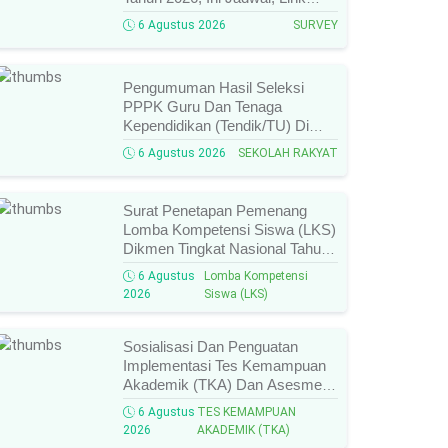
Resmi, Cara Pengisian, Dan
6 Agustus 2026
SURVEY
Ketentuan Lengkapnya!
Pengumuman Hasil Seleksi
PPPK Guru Dan Tenaga
Kependidikan (Tendik/TU) Di
Sekolah Rakyat Tahun 2026
6 Agustus 2026
SEKOLAH RAKYAT
Lingkungan Kementerian Sosial
RI, Ini Daftar Nama Peserta
Yang Lolos!
Surat Penetapan Pemenang
Lomba Kompetensi Siswa (LKS)
Dikmen Tingkat Nasional Tahun
2026 Resmi Terbit, Ini Daftar
6 Agustus
Lomba Kompetensi
Lengkap Nama Juara Dan
2026
Siswa (LKS)
Peraih Medali!
Sosialisasi Dan Penguatan
Implementasi Tes Kemampuan
Akademik (TKA) Dan Asesmen
Nasional (AN) Jenjang SMK
6 Agustus
TES KEMAMPUAN
Tahun 2026, Ini Jadwal, Materi,
2026
AKADEMIK (TKA)
Dan Link Mengikutinya!